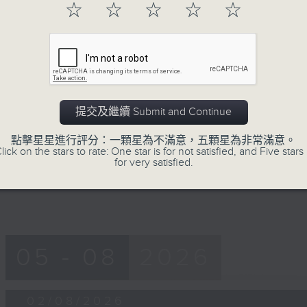
50
☆
☆
☆
☆
☆
第一部份 Part 1 (HKT 18:04 - 19:00)
minutes,
40
seconds
Volume
90%
0
seconds
00:00
of
提交及繼續 Submit and Continue
52
第二部份 Part 2 (HKT 19:04 - 20:00
minutes,
21
點擊星星進行評分：一顆星為不滿意，五顆星為非常滿意。
seconds
Volume
lick on the stars to rate: One star is for not satisfied, and Five stars 
90%
for very satisfied.
05 - 08
2026
02/08/2026