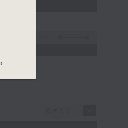
52:21
)
is