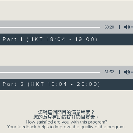
Volume
50:20
art 1 (HKT 18:04 - 19:00)
Volume
02/08/2026
有音樂 有快樂
51:52
0
seconds
00:00
art 2 (HKT 19:04 - 20:00)
of
1
02/08/2026 - 足本 Full (HKT 18:00
hour,
Volume
42
minutes,
52
您對這個節目的滿意程度？
seconds
Volume
您的意見有助於提升節目質素。
90%
0
How satisfied are you with this program?
seconds
Your feedback helps to improve the quality of the program.
00:00
of