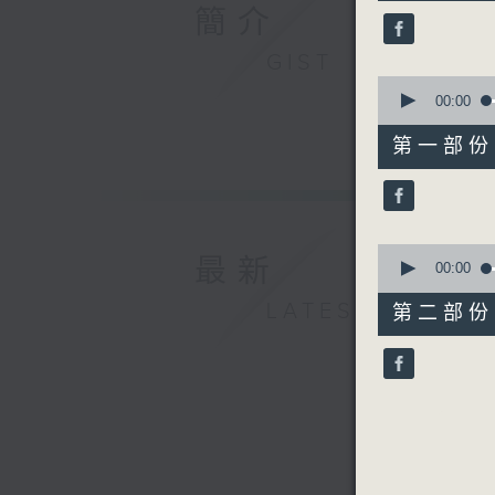
42
簡介
minutes,
2
seconds
GIST
90%
0
seconds
00:00
of
50
第一部份 P
minutes,
20
seconds
90%
0
最新
seconds
00:00
of
51
LATEST
第二部份 P
minutes,
52
seconds
90%