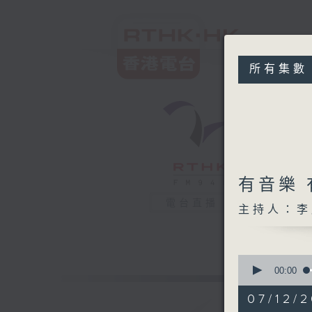
所有集數
有音樂
電台直播
主持人：李
0
seconds
00:00
of
1
07/12/2
hour,