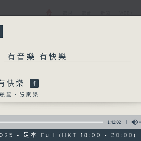
電視
電台
新聞
WEB+
所有集數
有音樂 有快樂
有音樂 有快樂
 有快樂
麗蕊、張家樂
您喜歡這個節目嗎?
1:42:02
主持人：李麗蕊、張家樂
025 - 足本 Full (HKT 18:00 - 20:00)
逢星期日，黃昏六時至八時，由R2 DJ精選