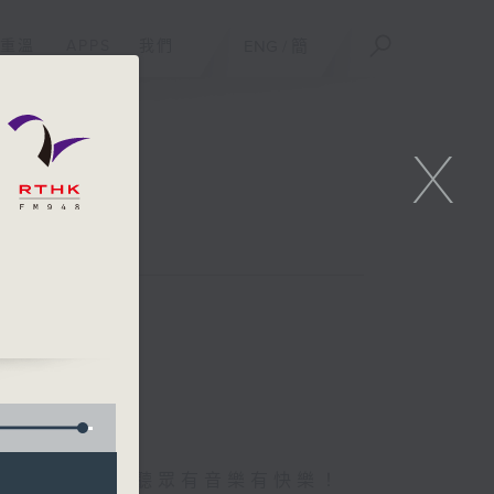
重溫
APPS
我們
ENG
/
簡
X
首首好歌，陪住聽眾有音樂有快樂！