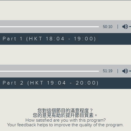
Volume
50:10
art 1 (HKT 18:04 - 19:00)
Volume
02/08/2026
有音樂 有快樂
51:19
0
seconds
00:00
art 2 (HKT 19:04 - 20:00)
of
1
02/08/2026 - 足本 Full (HKT 18:00
hour,
Volume
42
minutes,
52
您對這個節目的滿意程度？
seconds
Volume
您的意見有助於提升節目質素。
90%
0
How satisfied are you with this program?
seconds
Your feedback helps to improve the quality of the program.
00:00
of