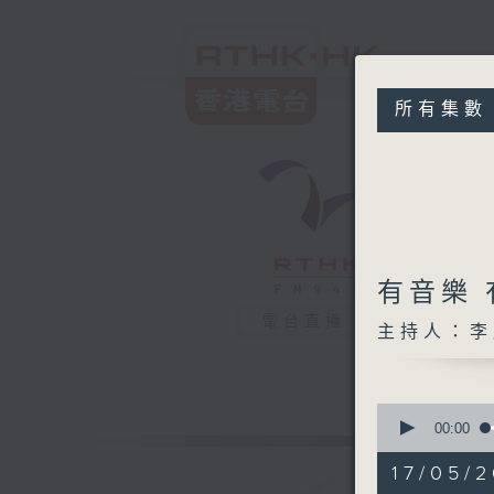
所有集數
有音樂
電台直播
主持人：李
0
seconds
00:00
of
1
17/05/2
hour,