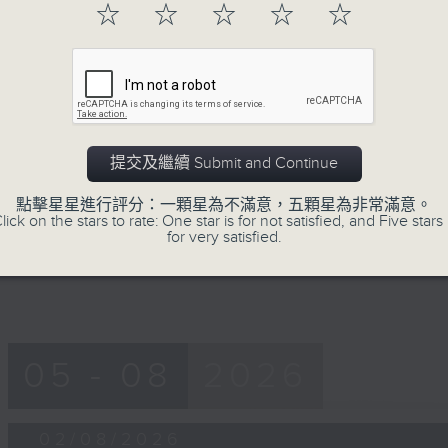
50
☆
☆
☆
☆
☆
第一部份 Part 1 (HKT 18:04 - 19:00)
minutes,
40
seconds
Volume
90%
0
seconds
00:00
of
提交及繼續 Submit and Continue
52
第二部份 Part 2 (HKT 19:04 - 20:00
minutes,
21
點擊星星進行評分：一顆星為不滿意，五顆星為非常滿意。
seconds
Volume
lick on the stars to rate: One star is for not satisfied, and Five stars 
90%
for very satisfied.
05 - 08
2026
02/08/2026