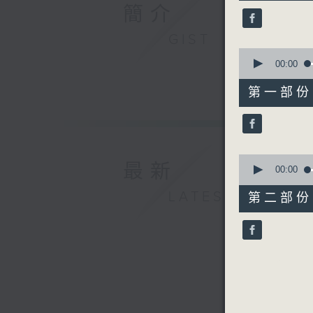
41
簡介
minutes,
20
seconds
GIST
90%
0
seconds
00:00
of
50
第一部份 P
minutes,
10
seconds
90%
0
最新
seconds
00:00
of
51
LATEST
第二部份 P
minutes,
19
seconds
90%