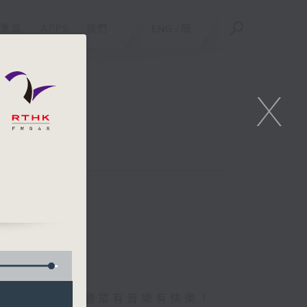
重溫
APPS
我們
ENG
/
簡
X
首首好歌，陪住聽眾有音樂有快樂！