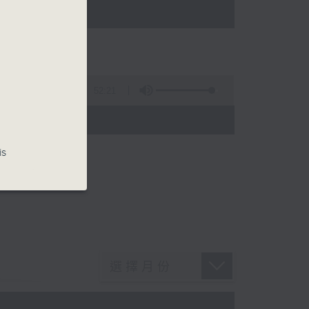
52:21
)
is