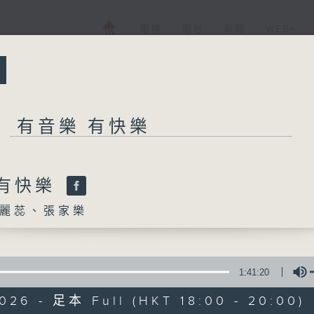
電視
電台
新聞
WEB+
所有集數
有音樂 有快樂
有音樂 有快樂
 有快樂
麗蕊、張家樂
您喜歡這個節目嗎?
1:41:20
主持人：李麗蕊、張家樂
026 - 足本 Full (HKT 18:00 - 20:00)
逢星期日，黃昏六時至八時，由R2 DJ精選