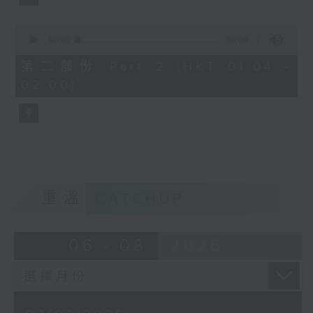
0
seconds
00:00
56:09
of
56
第二部份 Part 2 (HKT 01:04 -
minutes,
02:00)
9
seconds
重溫
CATCHUP
06 - 08
2026