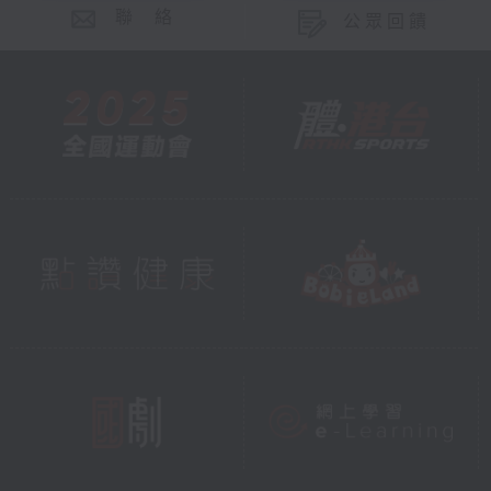
聯 絡
公眾回饋