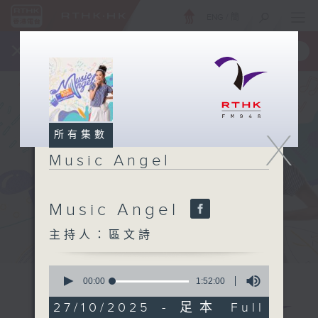
ENG
/
簡
×
全新 RTHK On The Go
取得
一手掌握 RTHK 電台、電視節目
X
所有集數
Music Angel
Music Angel
主持人：區文詩
0
seconds
00:00
1:52:00
of
1
27/10/2025 - 足本 Full
hour,