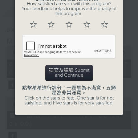
How satisfied are you with this program?
Your feedback helps to improve the quality of
最新
LATEST
the program.
☆
☆
☆
☆
☆
03/08/2026
Music Angel
0
seconds
00:00
1:52:00
of
1
03/08/2026 - 足本 Full (HKT
hour,
提交及繼續 Submit
00:04 - 02:00)
52
and Continue
minutes,
0
seconds
點擊星星進行評分：一顆星為不滿意，五顆
星為非常滿意。
Click on the stars to rate: One star is for not
0
satisfied, and Five stars is for very satisfied.
seconds
00:00
56:10
of
56
第一部份 Part 1 (HKT 00:04 -
minutes,
01:00)
10
seconds