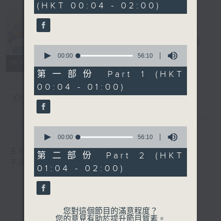
(HKT 00:04 - 02:00)
52
minutes,
0
seconds
Music Angel
電台直播
0
seconds
00:00
56:10
所有集數
of
56
第一部份 Part 1 (HKT
minutes,
00:04 - 01:00)
10
seconds
您喜歡這個節目嗎?
簡介
GIST
0
seconds
00:00
56:10
of
主持人：區文詩
56
第二部份 Part 2 (HKT
minutes,
不同的音樂選擇，全方位的音樂感受
01:04 - 02:00)
10
seconds
您對這個節目的滿意程度？
您的意見有助於提升節目質素。