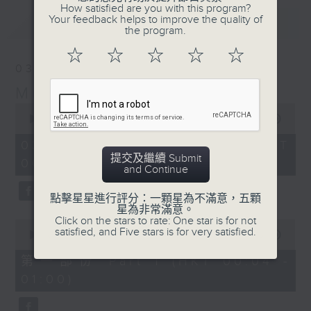
How satisfied are you with this program?
Your feedback helps to improve the quality of
最新
LATEST
the program.
☆
☆
☆
☆
☆
03/08/2026
Music Angel
0
seconds
00:00
1:52:00
of
1
03/08/2026 - 足本 Full (HKT
hour,
提交及繼續 Submit
00:04 - 02:00)
52
and Continue
minutes,
0
seconds
點擊星星進行評分：一顆星為不滿意，五顆
星為非常滿意。
Click on the stars to rate: One star is for not
0
satisfied, and Five stars is for very satisfied.
seconds
00:00
56:10
of
56
第一部份 Part 1 (HKT 00:04 -
minutes,
01:00)
10
seconds