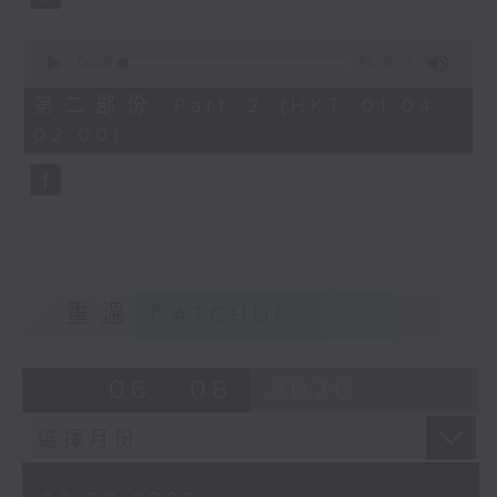
0
seconds
00:00
56:09
of
56
第二部份 Part 2 (HKT 01:04 -
minutes,
02:00)
9
seconds
重溫
CATCHUP
06 - 08
2026