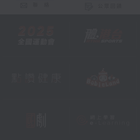
聯 絡
公眾回饋