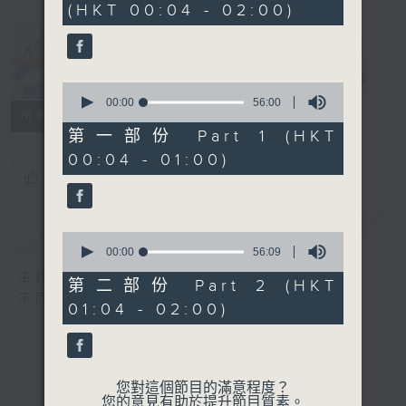
(HKT 00:04 - 02:00)
51
minutes,
59
seconds
Music Angel
電台直播
0
seconds
00:00
56:00
所有集數
of
56
第一部份 Part 1 (HKT
minutes,
00:04 - 01:00)
0
seconds
您喜歡這個節目嗎?
簡介
GIST
0
seconds
00:00
56:09
of
主持人：區文詩
56
第二部份 Part 2 (HKT
minutes,
不同的音樂選擇，全方位的音樂感受
01:04 - 02:00)
9
seconds
您對這個節目的滿意程度？
您的意見有助於提升節目質素。