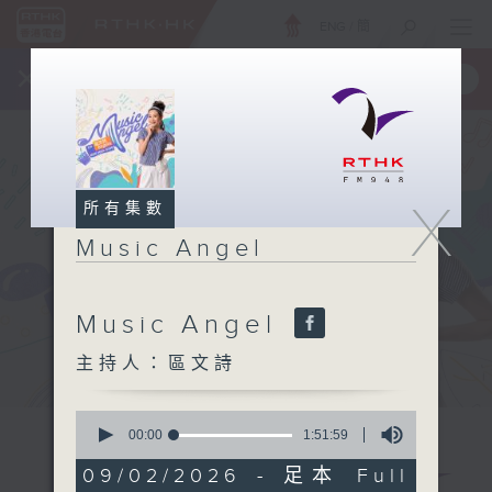
ENG
/
簡
×
全新 RTHK On The Go
取得
一手掌握 RTHK 電台、電視節目
X
所有集數
Music Angel
Music Angel
主持人：區文詩
0
seconds
00:00
1:51:59
of
1
09/02/2026 - 足本 Full
hour,