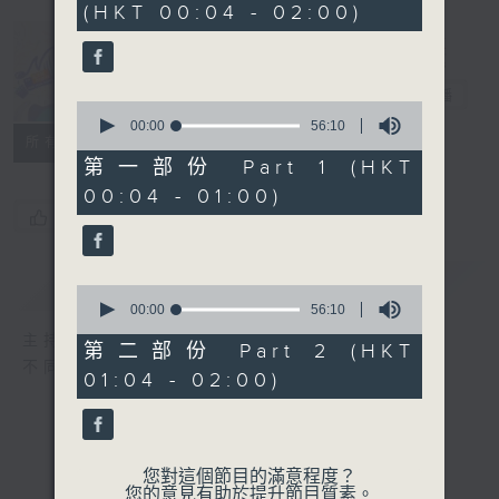
(HKT 00:04 - 02:00)
52
minutes,
0
seconds
Music Angel
電台直播
0
seconds
00:00
56:10
所有集數
of
56
第一部份 Part 1 (HKT
minutes,
00:04 - 01:00)
10
seconds
您喜歡這個節目嗎?
簡介
GIST
0
seconds
00:00
56:10
of
主持人：區文詩
56
第二部份 Part 2 (HKT
minutes,
不同的音樂選擇，全方位的音樂感受
01:04 - 02:00)
10
seconds
您對這個節目的滿意程度？
您的意見有助於提升節目質素。