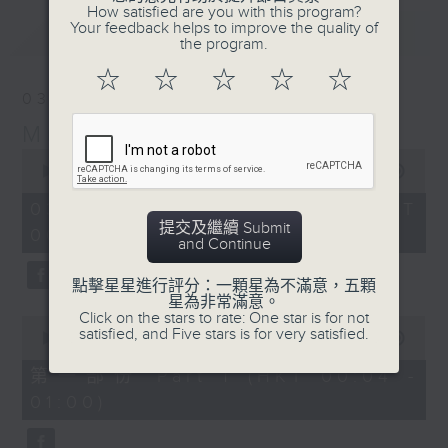
How satisfied are you with this program?
Your feedback helps to improve the quality of
最新
LATEST
the program.
☆
☆
☆
☆
☆
03/08/2026
Music Angel
0
seconds
00:00
1:52:00
of
1
03/08/2026 - 足本 Full (HKT
hour,
提交及繼續 Submit
00:04 - 02:00)
52
and Continue
minutes,
0
seconds
點擊星星進行評分：一顆星為不滿意，五顆
星為非常滿意。
Click on the stars to rate: One star is for not
0
satisfied, and Five stars is for very satisfied.
seconds
00:00
56:10
of
56
第一部份 Part 1 (HKT 00:04 -
minutes,
01:00)
10
seconds