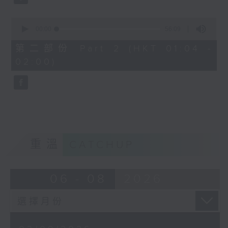
0
seconds
00:00
56:09
of
56
第二部份 Part 2 (HKT 01:04 -
minutes,
02:00)
9
seconds
重溫
CATCHUP
06 - 08
2026