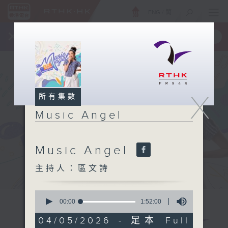
ENG
/
簡
×
全新 RTHK On The Go
取得
一手掌握 RTHK 電台、電視節目
X
所有集數
Music Angel
Music Angel
主持人：區文詩
0
seconds
00:00
1:52:00
of
1
04/05/2026 - 足本 Full
hour,