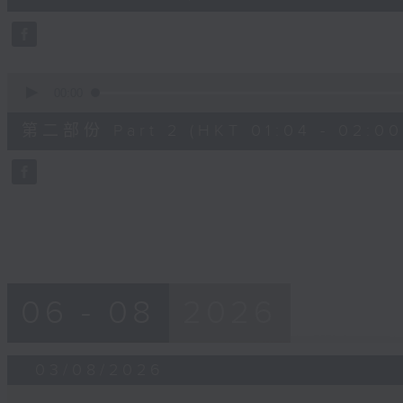
10
seconds
Volume
90%
0
seconds
00:00
of
56
第二部份 Part 2 (HKT 01:04 - 02:00
minutes,
9
seconds
Volume
90%
06 - 08
2026
03/08/2026