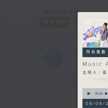
所有集數
Music 
主持人：區
0
seconds
00:00
of
1
08/06/
hour,