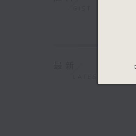
GIST
最新
C
LATEST