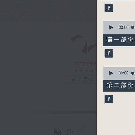
52
minutes,
0
seconds
90%
0
seconds
00:00
of
56
第一部份 P
minutes,
10
seconds
90%
0
seconds
00:00
of
電台直播
56
第二部份 P
minutes,
10
seconds
90%
簡介