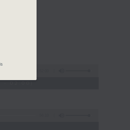
is
1:52:00
 - 02:00)
56:10
)