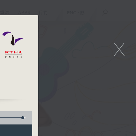
重溫
APPS
我們
ENG
/
簡
X