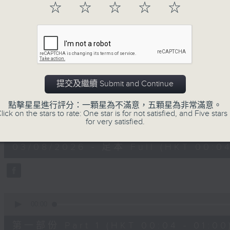
☆
☆
☆
☆
☆
03/08/2026
提交及繼續 Submit and Continue
Music Angel
點擊星星進行評分：一顆星為不滿意，五顆星為非常滿意。
lick on the stars to rate: One star is for not satisfied, and Five stars 
0
for very satisfied.
seconds
00:00
of
1
03/08/2026 - 足本 Full (HKT 00:04
hour,
52
minutes,
0
seconds
Volume
90%
0
seconds
00:00
of
56
第一部份 Part 1 (HKT 00:04 - 01:00
minutes,