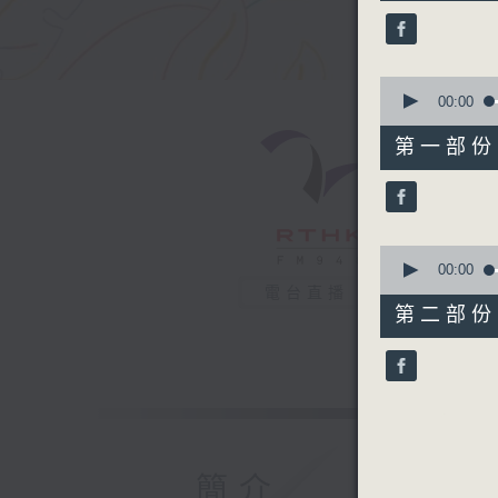
52
minutes,
0
seconds
90%
0
seconds
00:00
of
56
第一部份 P
minutes,
0
seconds
90%
0
seconds
00:00
of
電台直播
56
第二部份 P
minutes,
9
seconds
90%
簡介