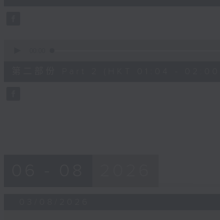
10
seconds
Volume
90%
0
seconds
00:00
of
56
第二部份 Part 2 (HKT 01:04 - 02:00
minutes,
9
seconds
Volume
90%
06 - 08
2026
03/08/2026