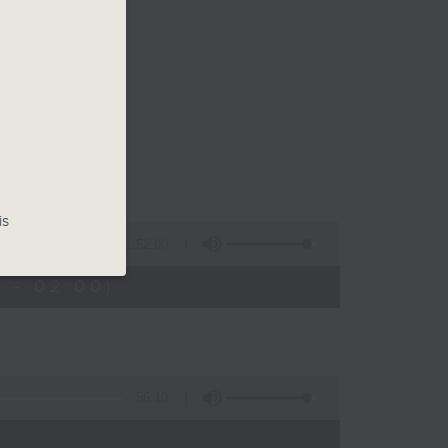
is
1:52:00
 - 02:00)
56:10
)