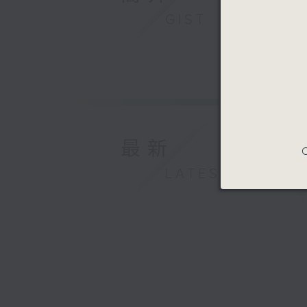
GIST
最新
C
LATEST