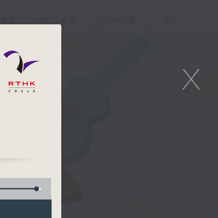
重溫
APPS
我們
ENG
/
簡
X