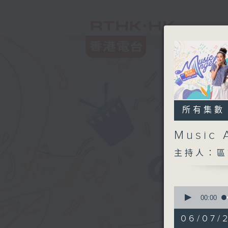
所有集數
Music 
主持人：區
0
seconds
00:00
of
1
06/07/
hour,