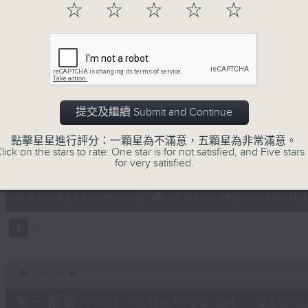
☆
☆
☆
☆
☆
03/08/2026
提交及繼續 Submit and Continue
Music Angel
點擊星星進行評分：一顆星為不滿意，五顆星為非常滿意。
lick on the stars to rate: One star is for not satisfied, and Five stars 
0
for very satisfied.
seconds
00:00
of
1
03/08/2026 - 足本 Full (HKT 00:04
hour,
52
minutes,
0
seconds
Volume
90%
0
seconds
00:00
of
56
第一部份 Part 1 (HKT 00:04 - 01:00
minutes,