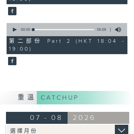
seconds
1830
〈歡樂滿MIRROR〉
MIRROR - 同往
0
seconds
00:00
56:09
of
56
第二部份 Part 2 (HKT 18:04 -
minutes,
19:00)
9
seconds
重溫
CATCHUP
07 - 08
2026