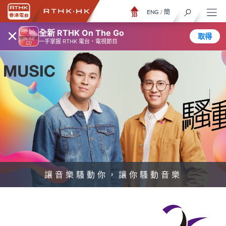
ENG
/
簡
×
全新 RTHK On The Go
取得
一手掌握 RTHK 電台、電視節目
讓音樂騷動你，讓你騷動音樂