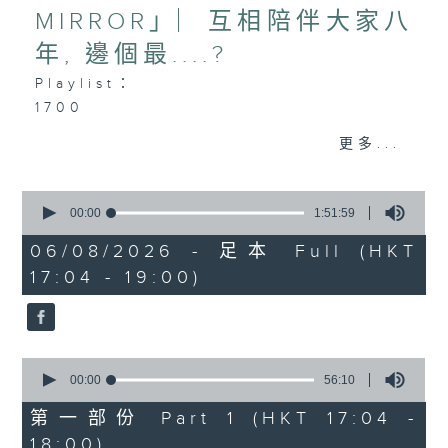
MIRROR」︳互相陪伴大家八
年, 邊個最....?
Playlist：
1700
SOPHY 王嘉儀 - 三張幾
更多...
.
1730
0
陳慧琳 - 三秒一生
seconds
00:00
1:51:59
FYP - 天下也一樣
of
1
06/08/2026 - 足本 Full (HKT
MONOCHROME - 五百米公式
hour,
17:04 - 19:00)
Dear Jane - 廢活量
51
minutes,
Ian 陳卓賢 - 遲眠劑
59
sica - 大團圓結局
seconds
.
0
1800
seconds
00:00
56:10
〈歡樂滿MIRROR〉
of
56
第一部份 Part 1 (HKT 17:04 -
MIRROR - One and All
minutes,
18:00)
.
10