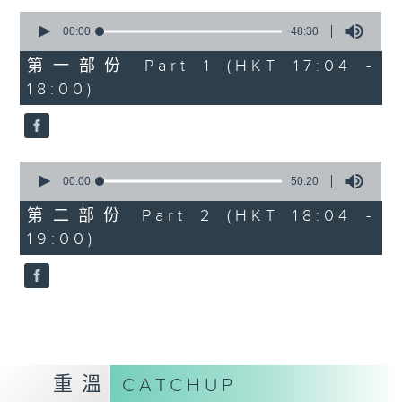
Kacey陳凱琪 - 完全真空
0
seconds
.
00:00
48:30
of
1800
48
第一部份 Part 1 (HKT 17:04 -
minutes,
〈音樂大秘寶〉
18:00)
30
彬臣の秘寶：張國榮 - 第一次
seconds
波盛の秘寶：許冠傑 - 打雀英雄傳
.
1830
0
seconds
00:00
50:20
〈EDM Friday Mix：Toy Tonics
of
Mix〉
50
第二部份 Part 2 (HKT 18:04 -
minutes,
Fimiani - Cuentame
19:00)
20
Davide Dev - Make It Less
seconds
ALOT, Carlota Urdiales - Vida
Nueva
Arpy Brown, Kapote - You Used To
Hold Me
Cody Currie - Bad Luck
重溫
CATCHUP