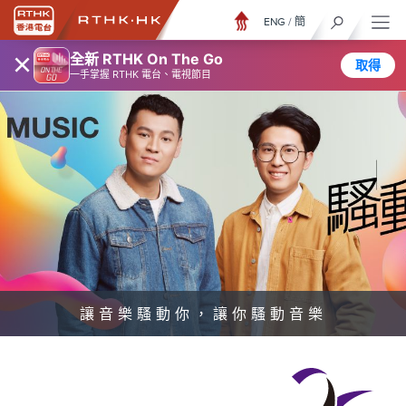
ENG
/
簡
×
全新 RTHK On The Go
取得
一手掌握 RTHK 電台、電視節目
讓音樂騷動你，讓你騷動音樂