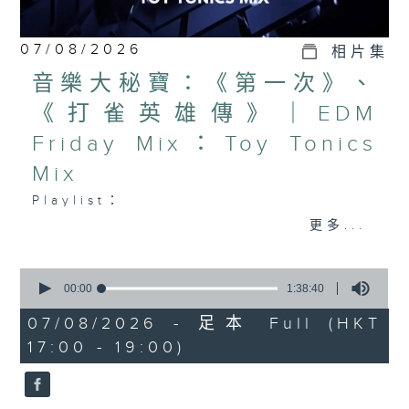
07/08/2026
相片集
音樂大秘寶：《第一次》、
《打雀英雄傳》｜EDM
Friday Mix：Toy Tonics
Mix
Playlist：
1700
更多...
Dear Jane - 廢活量
.
0
seconds
1730
00:00
1:38:40
of
張敬軒 - 放棄的界限
1
07/08/2026 - 足本 Full (HKT
hour,
力臻 - 完美候備
17:00 - 19:00)
38
Paula 區子琳 - 給我哀傷的朋友
minutes,
40
Feanna 黃淑蔓 - Hey Feanna
seconds
Kaelyn - Up & Down