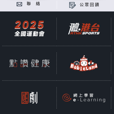
聯 絡
公眾回饋