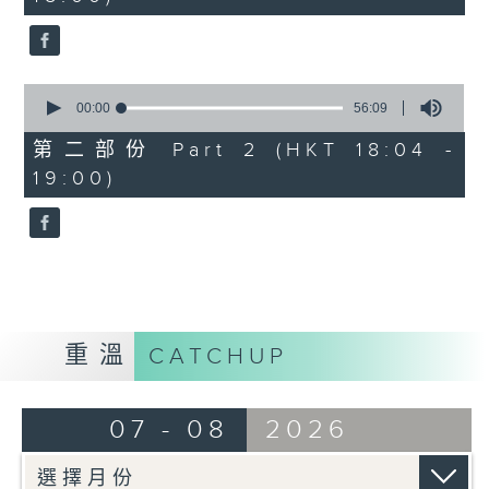
seconds
1830
〈歡樂滿MIRROR〉
MIRROR - 同往
0
seconds
00:00
56:09
of
56
第二部份 Part 2 (HKT 18:04 -
minutes,
19:00)
9
seconds
重溫
CATCHUP
07 - 08
2026