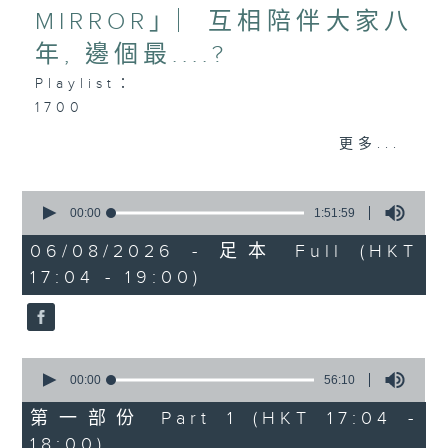
MIRROR」︳互相陪伴大家八
年, 邊個最....?
Playlist：
1700
SOPHY 王嘉儀 - 三張幾
更多...
.
1730
0
陳慧琳 - 三秒一生
seconds
00:00
1:51:59
FYP - 天下也一樣
of
1
06/08/2026 - 足本 Full (HKT
MONOCHROME - 五百米公式
hour,
17:04 - 19:00)
Dear Jane - 廢活量
51
minutes,
Ian 陳卓賢 - 遲眠劑
59
sica - 大團圓結局
seconds
.
0
1800
seconds
00:00
56:10
〈歡樂滿MIRROR〉
of
56
第一部份 Part 1 (HKT 17:04 -
MIRROR - One and All
minutes,
18:00)
.
10