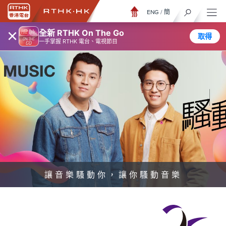
ENG
/
簡
×
全新 RTHK On The Go
取得
一手掌握 RTHK 電台、電視節目
讓音樂騷動你，讓你騷動音樂