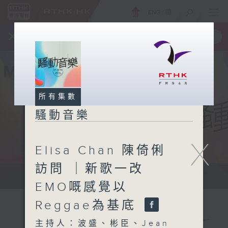
ENG
/
簡
×
全新 RTHK On The Go
取得
一手掌握 RTHK 電台、電視節目
所有集數
騷動音樂
X
Elisa Chan 陳倚俐
訪問 ｜新歌一改
讓音樂騷動你，讓你騷動音樂
EMO嘅感覺以
Reggae為基底
主持人：波盛、彬臣、Jean