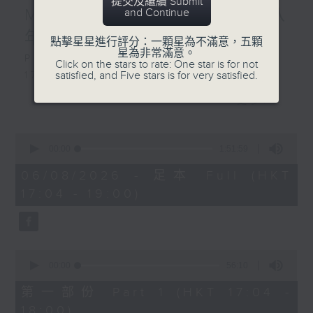
提交及繼續 Submit
MIRROR」︳互相陪伴大家八
and Continue
年, 邊個最....?
點擊星星進行評分：一顆星為不滿意，五顆
星為非常滿意。
Playlist：
Click on the stars to rate: One star is for not
satisfied, and Five stars is for very satisfied.
1700
SOPHY 王嘉儀 - 三張幾
更多...
.
1730
0
陳慧琳 - 三秒一生
seconds
00:00
1:51:59
FYP - 天下也一樣
of
1
06/08/2026 - 足本 Full (HKT
MONOCHROME - 五百米公式
hour,
17:04 - 19:00)
Dear Jane - 廢活量
51
minutes,
Ian 陳卓賢 - 遲眠劑
59
sica - 大團圓結局
seconds
.
0
1800
seconds
00:00
56:10
〈歡樂滿MIRROR〉
of
56
第一部份 Part 1 (HKT 17:04 -
MIRROR - One and All
minutes,
18:00)
.
10