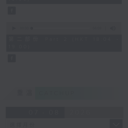
seconds
1830
〈歡樂滿MIRROR〉
MIRROR - 同往
0
seconds
00:00
56:09
of
56
第二部份 Part 2 (HKT 18:04 -
minutes,
19:00)
9
seconds
重溫
CATCHUP
07 - 08
2026