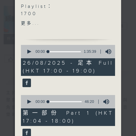
Playlist：
1700
moon tang - 一口一
更多...
騷動音樂
電台直播
.
1730
所有集數
REGENT 林暐竣 - 給月亮的
0
情書
seconds
00:00
1:35:39
of
RIIANA - I'M SORRY
您喜歡這個節目嗎?
1
26/08/2025 - 足本 Full
Edan 呂爵安 - Capital E
hour,
(HKT 17:00 - 19:00)
35
Tani 湯盈 - 漫
minutes,
簡介
GIST
盧廣仲 - 一路順風
39
seconds
洪嘉豪 - 親愛的
主持人：波盛、彬臣、Jean
.
0
聚焦香港以至華語樂壇，發掘欣賞歌曲的視點與
1800
seconds
00:00
46:20
of
角度，擴闊音樂領域，分享更多創作故事，讓音
Gin Lee 李幸倪 - 隨時隨地
46
第一部份 Part 1 (HKT
樂時刻騷動你。
Irene 林芊瑩 - 孤獨的質感
minutes,
17:04 - 18:00)
20
Gordon Flanders - 歌頓
seconds
花園