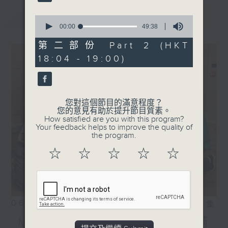
Robynn Yip - 一顆月亮的
故事
最新
LATEST
0
One Take-off - Let it be
seconds
00:00
49:38
of
let it go
49
第二部份 Part 2 (HKT
.
minutes,
18:04 - 19:00)
38
1830
seconds
〈Elisa Chan 陳倚俐訪問〉
Elisa 陳倚俐 - Eat or
Sleep
您對這個節目的滿意程度？
您的意見有助於提升節目質素。
How satisfied are you with this program?
Your feedback helps to improve the quality of
the program.
☆
☆
☆
☆
☆
06/08/2026
相片集
MIRROR訪問 ︳「歡樂滿