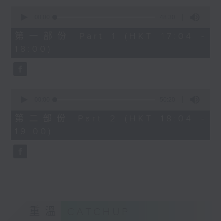
Kacey陳凱琪 - 完全真空
0
seconds
.
00:00
48:30
of
1800
48
第一部份 Part 1 (HKT 17:04 -
minutes,
〈音樂大秘寶〉
18:00)
30
彬臣の秘寶：張國榮 - 第一次
seconds
波盛の秘寶：許冠傑 - 打雀英雄傳
.
1830
0
seconds
00:00
50:20
〈EDM Friday Mix：Toy Tonics
of
Mix〉
50
第二部份 Part 2 (HKT 18:04 -
minutes,
Fimiani - Cuentame
19:00)
20
Davide Dev - Make It Less
seconds
ALOT, Carlota Urdiales - Vida
Nueva
Arpy Brown, Kapote - You Used To
Hold Me
Cody Currie - Bad Luck
重溫
CATCHUP