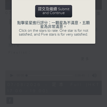
提交及繼續 Submit
07/08/2026
and Continue
相片集
音樂大秘寶：《第一次》、
點擊星星進行評分：一顆星為不滿意，五顆
星為非常滿意。
《打雀英雄傳》｜EDM
Click on the stars to rate: One star is for not
satisfied, and Five stars is for very satisfied.
Friday Mix：Toy Tonics
Mix
Playlist：
1700
更多...
Dear Jane - 廢活量
.
0
seconds
1730
00:00
1:38:40
of
張敬軒 - 放棄的界限
1
07/08/2026 - 足本 Full (HKT
hour,
力臻 - 完美候備
17:00 - 19:00)
38
Paula 區子琳 - 給我哀傷的朋友
minutes,
40
Feanna 黃淑蔓 - Hey Feanna
seconds
Kaelyn - Up & Down