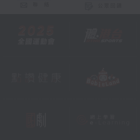
聯 絡
公眾回饋