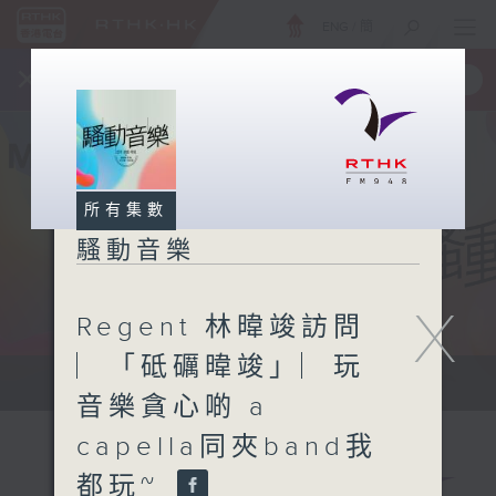
ENG
/
簡
×
全新 RTHK On The Go
取得
一手掌握 RTHK 電台、電視節目
所有集數
騷動音樂
X
Regent 林暐竣訪問
︳「砥礪暐竣」︳玩
讓音樂騷動你，讓你騷動音樂
音樂貪心啲 a
capella同夾band我
都玩~