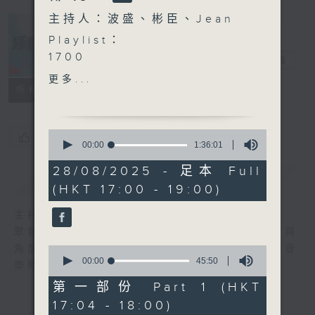
主持人：波盛、彬臣、Jean
Playlist：
1700
騷動音樂
電台直播
Jer 柳應廷 - 大人之後
更多...
.
所有集數
1730
Irene 林芊瑩 - 孤獨的質感
0
您喜歡這個節目嗎?
Edan 呂爵安 - Capital E
seconds
00:00
1:36:01
of
Michael C - 戀愛BB班
1
28/08/2025 - 足本 Full
Arvin曾傲棐 - 心の進化藥
簡介
GIST
hour,
(HKT 17:00 - 19:00)
36
陳柏宇 - 我所看見的未來 (我
minutes,
想看見的)
1
主持人：波盛、彬臣、Jean
second
.
聚焦香港以至華語樂壇，發掘欣賞歌曲的視點與
1800
角度，擴闊音樂領域，分享更多創作故事，讓音
0
〈砥礪暐竣〉
seconds
00:00
45:50
樂時刻騷動你。
of
Regent 林暐竣 - 給月亮的
45
第一部份 Part 1 (HKT
情書
minutes,
17:04 - 18:00)
50
.