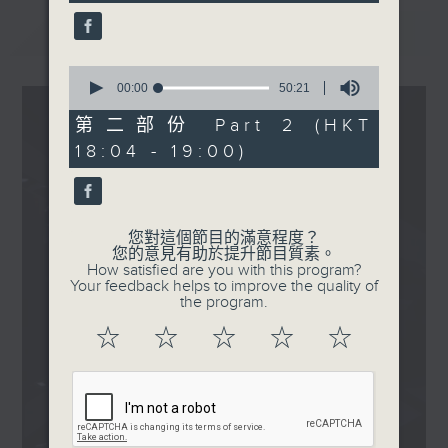
seconds
1830
最新
LATEST
〈砥礪暐竣〉
DIFINE - 二十英里法則
0
seconds
00:00
50:21
of
50
第二部份 Part 2 (HKT
minutes,
18:04 - 19:00)
21
seconds
您對這個節目的滿意程度？
您的意見有助於提升節目質素。
How satisfied are you with this program?
Your feedback helps to improve the quality of
the program.
☆
☆
☆
☆
☆