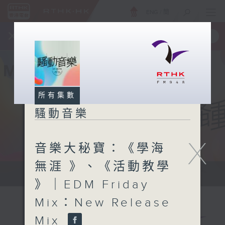
ENG
/
簡
×
全新 RTHK On The Go
取得
一手掌握 RTHK 電台、電視節目
所有集數
騷動音樂
X
音樂大秘寶：《學海
無涯 》、《活動教學
讓音樂騷動你，讓你騷動音樂
》｜EDM Friday
Mix：New Release
Mix