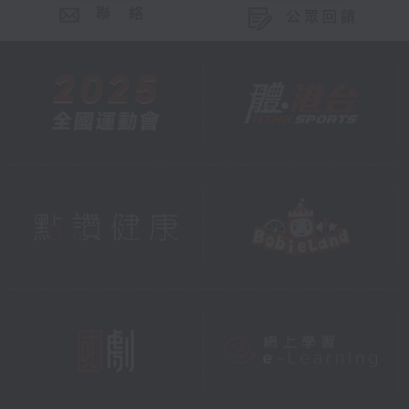
聯 絡
公眾回饋