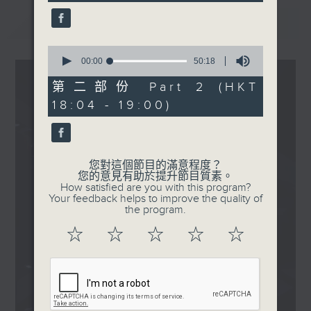
seconds
涯
最新
LATEST
波盛の秘寶：Twins - 活動
教學
0
.
seconds
00:00
50:18
of
1830
50
第二部份 Part 2 (HKT
〈EDM Friday Mix：New
minutes,
18:04 - 19:00)
18
Release Mix〉
seconds
SIDEPIECE - Electric
Bongo
dot - MANIC PANIC
您對這個節目的滿意程度？
您的意見有助於提升節目質素。
Habstrakt - Inwards
How satisfied are you with this program?
33 Below, RL Grime -
Your feedback helps to improve the quality of
the program.
LOOK4MYLOVE
Jauz - Rockin
☆
☆
☆
☆
☆
Alison Wonderland,
Erick the Architect,
QUIX, MEMBA - PSYCHO
Faouzia, G.E.M.,