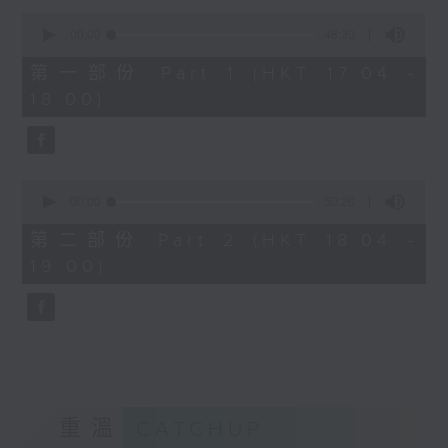
Kacey陳凱琪 - 完全真空
0
seconds
.
00:00
48:30
of
1800
48
第一部份 Part 1 (HKT 17:04 -
minutes,
〈音樂大秘寶〉
18:00)
30
彬臣の秘寶：張國榮 - 第一次
seconds
波盛の秘寶：許冠傑 - 打雀英雄傳
.
1830
0
seconds
00:00
50:20
〈EDM Friday Mix：Toy Tonics
of
Mix〉
50
第二部份 Part 2 (HKT 18:04 -
minutes,
Fimiani - Cuentame
19:00)
20
Davide Dev - Make It Less
seconds
ALOT, Carlota Urdiales - Vida
Nueva
Arpy Brown, Kapote - You Used To
Hold Me
Cody Currie - Bad Luck
重溫
CATCHUP