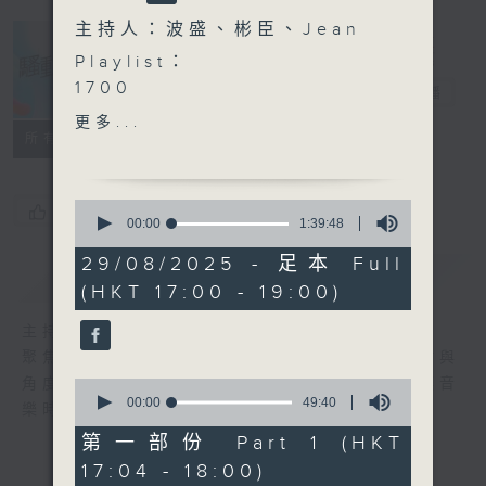
主持人：波盛、彬臣、Jean
Playlist：
1700
騷動音樂
電台直播
Lokman 楊樂文 - FLY
更多...
.
所有集數
1730
Gin Lee 李幸倪 - 隨時隨地
0
您喜歡這個節目嗎?
Gordon Flanders - 歌頓
seconds
00:00
1:39:48
of
花園
1
29/08/2025 - 足本 Full
MC 張天賦 - 東邪
簡介
GIST
hour,
(HKT 17:00 - 19:00)
39
Marf 邱彥筒 - Love Me
minutes,
Down
48
主持人：波盛、彬臣、Jean
seconds
晚安莉莉 - 如果花火可不消
聚焦香港以至華語樂壇，發掘欣賞歌曲的視點與
散
角度，擴闊音樂領域，分享更多創作故事，讓音
0
.
seconds
00:00
49:40
樂時刻騷動你。
of
1800
49
第一部份 Part 1 (HKT
〈音樂大秘寶〉
minutes,
17:04 - 18:00)
40
彬臣の秘寶：農夫 - 學海無