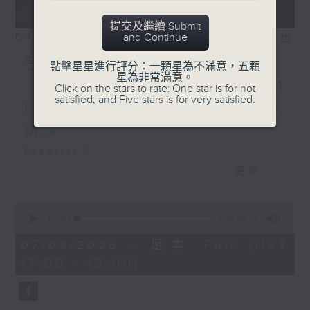
ILLENIUM - Still
Breathing
提交及繼續 Submit
07/08/2026
and Continue
相片集
音樂大秘寶：《第一次》、
點擊星星進行評分：一顆星為不滿意，五顆
星為非常滿意。
《打雀英雄傳》｜EDM
Click on the stars to rate: One star is for not
satisfied, and Five stars is for very satisfied.
Friday Mix：Toy Tonics
Mix
Playlist：
1700
更多...
Dear Jane - 廢活量
.
0
seconds
1730
00:00
1:38:40
of
張敬軒 - 放棄的界限
1
07/08/2026 - 足本 Full (HKT
hour,
力臻 - 完美候備
17:00 - 19:00)
38
Paula 區子琳 - 給我哀傷的朋友
minutes,
40
Feanna 黃淑蔓 - Hey Feanna
seconds
Kaelyn - Up & Down