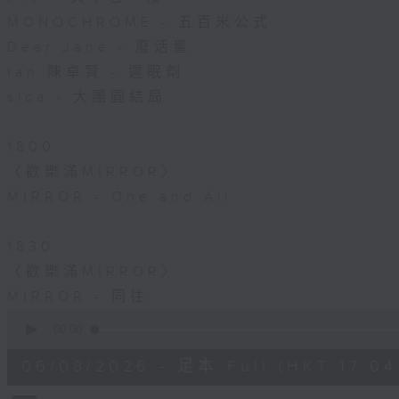
MONOCHROME - 五百米公式
Dear Jane - 廢活量
Ian 陳卓賢 - 遲眠劑
sica - 大團圓結局
.
1800
〈歡樂滿MIRROR〉
MIRROR - One and All
.
1830
〈歡樂滿MIRROR〉
MIRROR - 同往
0
seconds
00:00
of
1
06/08/2026 - 足本 Full (HKT 17:04 
hour,
51