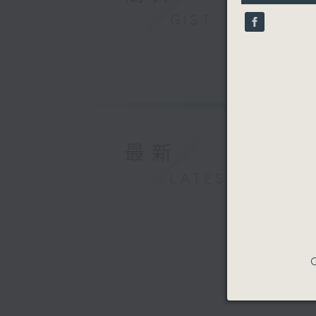
12
梁詠琪 - 
seconds
GIST
90%
最新
LATEST
C