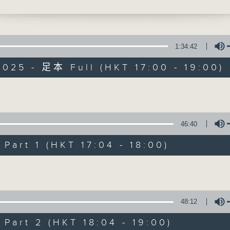
軒 - Just For Fun
讓音樂騷動你，讓你騷動音樂
 EJAE, AUDREY NUNA, REI AMI, KPop
nters Cast, David Guetta - Golden (Da
1:34:42
EM/X)
025 - 足本 Full (HKT 17:00 - 19:00)
 C - 戀愛BB班
 - Capital E
張天穎 - 講給我聽聽
騷動音樂
Volume
 林暐竣 - 給月亮的情書
46:40
所有集數
幸運兒
art 1 (HKT 17:04 - 18:00)
 重返彌敦道
您喜歡這個節目嗎?
Volume
Flanders - 歌頓花園
ose to the Edge
主持人：波盛、彬臣、Jean
48:12
聚焦香港以至華語樂壇，發掘欣賞歌曲的視
art 2 (HKT 18:04 - 19:00)
故事，讓音樂時刻騷動你。
高度