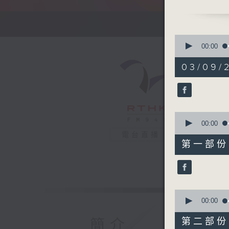
1730
容祖兒, 張敬
HUNTR/X,
0
Demon Hu
seconds
00:00
of
Guetta R
1
03/09/2
Michael
hour,
34
Edan 呂爵安
minutes,
Jaime 
42
seconds
REGENT
90%
0
.
seconds
00:00
1800
of
電台直播
46
陳葦璇 - 
第一部份 P
minutes,
洪卓立 -
40
seconds
Gordon 
90%
馮允謙 - Cl
.
0
seconds
00:00
1830
of
〈大樂霸〉
48
第二部份 P
簡介
minutes,
本週主題：