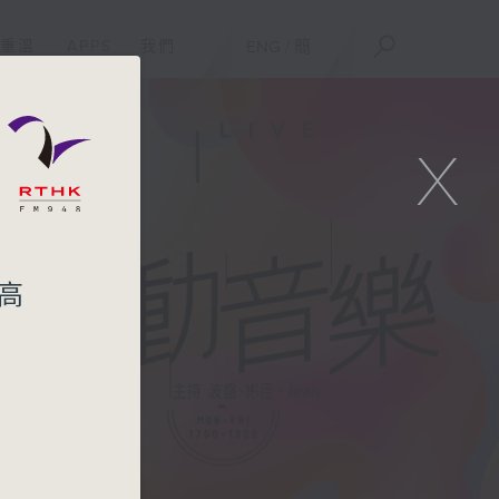
重溫
APPS
我們
ENG
/
簡
X
高