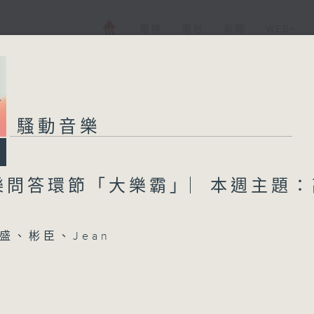
電視
電台
新聞
WEB+
騷動音樂
樂問答環節「大樂霸」︳本週主題：
盛、彬臣、Jean
unch - 蝶式（Butterfly）