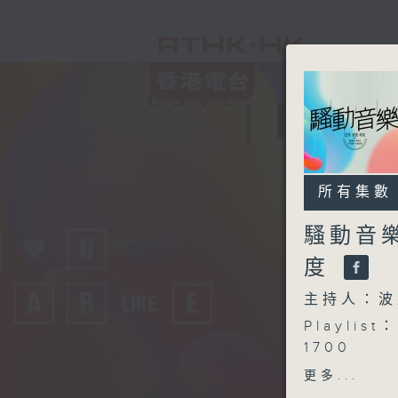
所有集數
騷動音
度
主持人：波
Playlist：
1700
Honey P
更多...
.