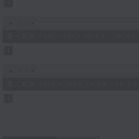
minutes,
59
seconds
Volume
90%
0
seconds
00:00
of
56
第一部份 Part 1 (HKT 17:04 - 18:00)
minutes,
10
seconds
Volume
90%
0
seconds
00:00
of
56
第二部份 Part 2 (HKT 18:04 - 19:00
minutes,
9
seconds
Volume
90%