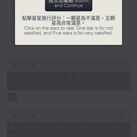
提交及繼續 Submit
MIRROR」︳互相陪伴大家八
and Continue
年, 邊個最....?
點擊星星進行評分：一顆星為不滿意，五顆
星為非常滿意。
Playlist：
Click on the stars to rate: One star is for not
satisfied, and Five stars is for very satisfied.
1700
SOPHY 王嘉儀 - 三張幾
更多...
.
1730
0
陳慧琳 - 三秒一生
seconds
00:00
1:37:24
FYP - 天下也一樣
of
1
06/08/2026 - 足本 Full (HKT
MONOCHROME - 五百米公式
hour,
17:00 - 19:00)
Dear Jane - 廢活量
37
minutes,
Ian 陳卓賢 - 遲眠劑
24
sica - 大團圓結局
seconds
.
0
1800
seconds
00:00
46:50
〈歡樂滿MIRROR〉
of
46
第一部份 Part 1 (HKT 17:04 -
MIRROR - One and All
minutes,
18:00)
.
50