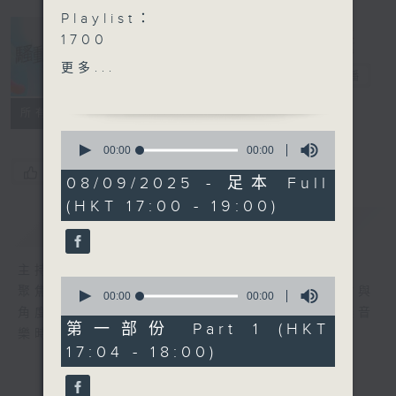
Playlist：
1700
Robynn Yip- 一顆月亮的故
更多...
騷動音樂
電台直播
事
.
所有集數
1730
0
Ashley 林愷鈴 - 假設......
seconds
00:00
00:00
of
Arvin曾傲棐 - 心の進化藥
您喜歡這個節目嗎?
0
08/09/2025 - 足本 Full
洪卓立 - 重返彌敦道
seconds
(HKT 17:00 - 19:00)
吳業坤 - 感激的直拳
簡介
GIST
晚安莉莉 - 如果花火可不消
散
主持人：波盛、彬臣、Jean
陳柏宇 - 我所看見的未來 (我
0
聚焦香港以至華語樂壇，發掘欣賞歌曲的視點與
想看見的)
seconds
00:00
00:00
of
角度，擴闊音樂領域，分享更多創作故事，讓音
.
0
第一部份 Part 1 (HKT
樂時刻騷動你。
1800
seconds
17:04 - 18:00)
〈音樂桑拿〉
本週主題：「深夜情歌」