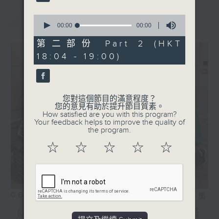
Ray Charles - What'd I
Say
最新
LATEST
0
Tony! Toni! Toné! - (Lay
seconds
00:00
00:00
of
Your Head on My)
0
第二部份 Part 2 (HKT
Pillow
seconds
18:04 - 19:00)
.
1830
〈彬臣Monday Blues〉
Marvin Gaye - Let's Get
您對這個節目的滿意程度？
您的意見有助於提升節目質素。
It On
How satisfied are you with this program?
Prince - Do me, baby
Your feedback helps to improve the quality of
the program.
Teddy Pendergrass -
Turn off the Lights
☆
☆
☆
☆
☆
Marvin Sease - I do
Baby
Bruno Mars, Anderson
Paak, Silk Sonic -
06/08/2026
相片集
Leave the door open
MIRROR訪問 ︳「歡樂滿