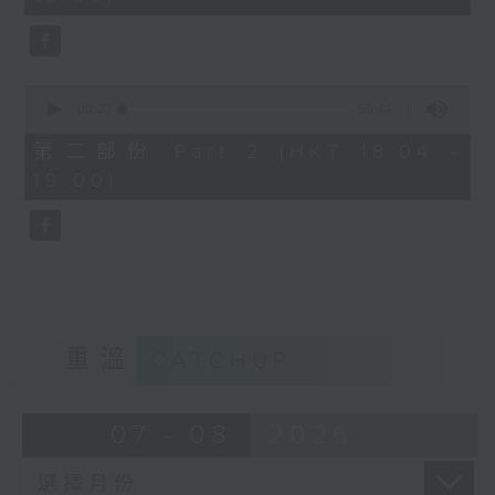
seconds
1830
〈歡樂滿MIRROR〉
MIRROR - 同往
0
seconds
00:00
50:44
of
50
第二部份 Part 2 (HKT 18:04 -
minutes,
19:00)
44
seconds
重溫
CATCHUP
07 - 08
2026