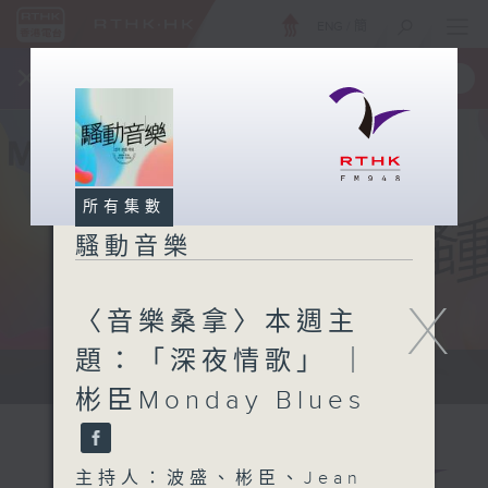
ENG
/
簡
×
全新 RTHK On The Go
取得
一手掌握 RTHK 電台、電視節目
所有集數
騷動音樂
X
〈音樂桑拿〉本週主
題：「深夜情歌」 ｜
讓音樂騷動你，讓你騷動音樂
彬臣Monday Blues
主持人：波盛、彬臣、Jean