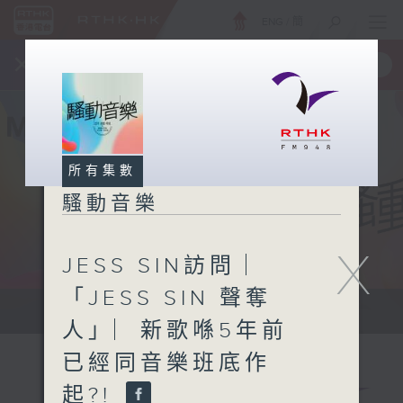
ENG
/
簡
×
全新 RTHK On The Go
取得
一手掌握 RTHK 電台、電視節目
所有集數
騷動音樂
X
JESS SIN訪問 ︳
「JESS SIN 聲奪
讓音樂騷動你，讓你騷動音樂
人」︳新歌喺5年前
已經同音樂班底作
起?!