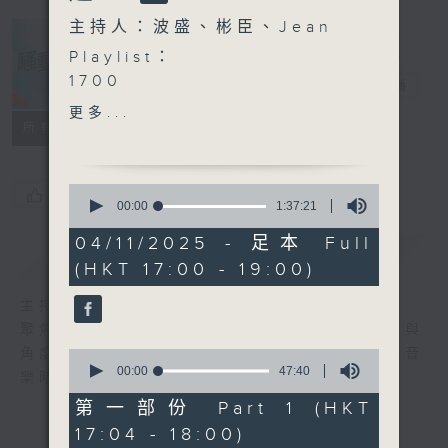
主持人：波盛、彬臣、Jean
Playlist：
1700
騷動音樂
電台直播
成龍, 陳淑樺 - （不死的）真
更多...
愛
所有集數
.
1730
0
您喜歡這個節目嗎?
Aska 張馳豪 - 山系戀人
seconds
00:00
1:37:21
of
周柏豪 - 時辰未到
1
04/11/2025 - 足本 Full
Regent 林暐竣 - 和所有錯
簡介
GIST
hour,
(HKT 17:00 - 19:00)
37
的人談戀愛
minutes,
楊千嬅 - 少女的祈禱
21
主持人：波盛、彬臣、Jean
seconds
洪嘉豪 - 下世愛你
聚焦香港以至華語樂壇，發掘欣賞歌曲的視點與
.
角度，擴闊音樂領域，分享更多創作故事，讓音
0
1800
seconds
00:00
47:40
樂時刻騷動你。
of
〈JESS SIN 聲奪人〉
47
第一部份 Part 1 (HKT
JESS SIN - 眼淚太淺
minutes,
17:04 - 18:00)
40
.