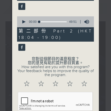
seconds
1830
最新
LATEST
〈JESS SIN 聲奪人〉
JESS SIN - 過去式
0
seconds
00:00
49:51
of
49
第二部份 Part 2 (HKT
minutes,
18:04 - 19:00)
51
seconds
您對這個節目的滿意程度？
您的意見有助於提升節目質素。
How satisfied are you with this program?
Your feedback helps to improve the quality of
the program.
☆
☆
☆
☆
☆