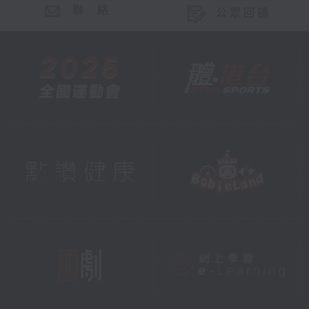
聯 絡
公眾回饋