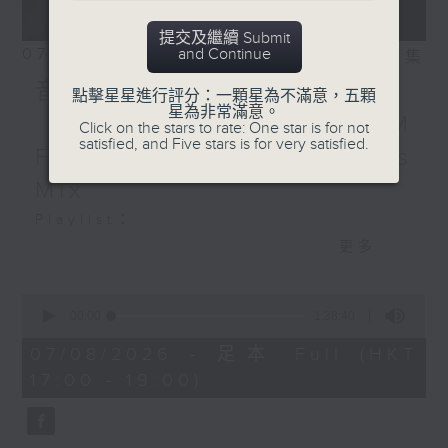
提交及繼續 Submit
07/08/2026
and Continue
相片集
音樂大秘寶：《第一次》、
點擊星星進行評分：一顆星為不滿意，五顆
星為非常滿意。
《打雀英雄傳》｜EDM
Click on the stars to rate: One star is for not
satisfied, and Five stars is for very satisfied.
Friday Mix：Toy Tonics
Mix
Playlist：
1700
更多...
Dear Jane - 廢活量
.
0
seconds
1730
00:00
1:38:40
of
張敬軒 - 放棄的界限
1
07/08/2026 - 足本 Full (HKT
hour,
力臻 - 完美候備
17:00 - 19:00)
38
Paula 區子琳 - 給我哀傷的朋友
minutes,
40
Feanna 黃淑蔓 - Hey Feanna
seconds
Kaelyn - Up & Down