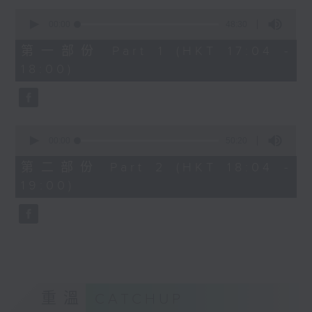
Kacey陳凱琪 - 完全真空
0
seconds
.
00:00
48:30
of
1800
48
第一部份 Part 1 (HKT 17:04 -
minutes,
〈音樂大秘寶〉
18:00)
30
彬臣の秘寶：張國榮 - 第一次
seconds
波盛の秘寶：許冠傑 - 打雀英雄傳
.
1830
0
seconds
00:00
50:20
〈EDM Friday Mix：Toy Tonics
of
Mix〉
50
第二部份 Part 2 (HKT 18:04 -
minutes,
Fimiani - Cuentame
19:00)
20
Davide Dev - Make It Less
seconds
ALOT, Carlota Urdiales - Vida
Nueva
Arpy Brown, Kapote - You Used To
Hold Me
Cody Currie - Bad Luck
重溫
CATCHUP