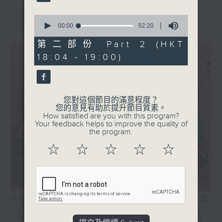
Showgirl
Taylor Swift ft. Sabrina
最新
LATEST
0
Carpenter - The Life of
seconds
00:00
52:20
of
a Show Girl
52
第二部份 Part 2 (HKT
Taylor Swift - The Fate
minutes,
18:04 - 19:00)
20
of Ophelia
seconds
.
1830
〈彬臣Monday Blues〉
您對這個節目的滿意程度？
您的意見有助於提升節目質素。
Lumineers - Ophelia
How satisfied are you with this program?
Grateful Dead - Althea
Your feedback helps to improve the quality of
the program.
PinkPantheress -
Ophelia
☆
☆
☆
☆
☆
Zella Day - Sweet
Ophelia
魏如萱 - Ophelia
06/08/2026
相片集
MIRROR訪問 ︳「歡樂滿