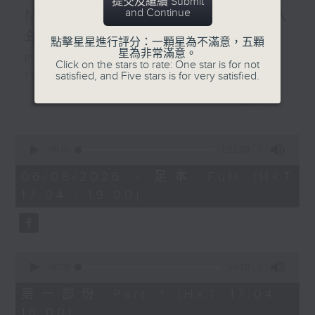
提交及繼續 Submit
MIRROR」︳互相陪伴大家八
and Continue
年, 邊個最....?
點擊星星進行評分：一顆星為不滿意，五顆
星為非常滿意。
Playlist：
Click on the stars to rate: One star is for not
satisfied, and Five stars is for very satisfied.
1700
SOPHY 王嘉儀 - 三張幾
更多...
.
1730
0
陳慧琳 - 三秒一生
seconds
00:00
1:51:59
FYP - 天下也一樣
of
1
06/08/2026 - 足本 Full (HKT
MONOCHROME - 五百米公式
hour,
17:04 - 19:00)
Dear Jane - 廢活量
51
minutes,
Ian 陳卓賢 - 遲眠劑
59
sica - 大團圓結局
seconds
.
0
1800
seconds
00:00
56:10
〈歡樂滿MIRROR〉
of
56
第一部份 Part 1 (HKT 17:04 -
MIRROR - One and All
minutes,
18:00)
.
10