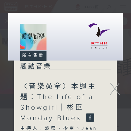
ENG
/
簡
×
全新 RTHK On The Go
取得
一手掌握 RTHK 電台、電視節目
所有集數
騷動音樂
X
〈音樂桑拿〉本週主
題：The Life of a
讓音樂騷動你，讓你騷動音樂
Showgirl｜彬臣
Monday Blues
主持人：波盛、彬臣、Jean