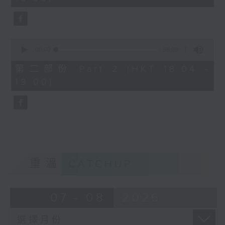
seconds
1830
〈歡樂滿MIRROR〉
MIRROR - 同往
0
seconds
00:00
56:09
of
56
第二部份 Part 2 (HKT 18:04 -
minutes,
19:00)
9
seconds
重溫
CATCHUP
07 - 08
2026