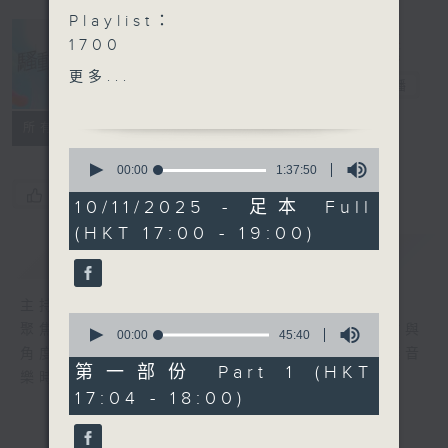
Playlist：
1700
MIRROR - DNA is U
更多...
騷動音樂
電台直播
.
1730
所有集數
Marf 邱彥筒 - 海
0
Gordon Flanders - 不要
seconds
00:00
1:37:50
of
評論這首歌
您喜歡這個節目嗎?
1
10/11/2025 - 足本 Full
RIIANA ft. Loyal Rocky
hour,
(HKT 17:00 - 19:00)
37
- Don't Wanna Fall In
minutes,
簡介
GIST
Love Again
50
seconds
AP 潘宇謙, 理想混蛋 - 相對
主持人：波盛、彬臣、Jean
靜止
0
聚焦香港以至華語樂壇，發掘欣賞歌曲的視點與
Dale - 心域
seconds
00:00
45:40
of
角度，擴闊音樂領域，分享更多創作故事，讓音
.
45
第一部份 Part 1 (HKT
樂時刻騷動你。
1800
minutes,
17:04 - 18:00)
40
〈音樂桑拿〉
seconds
本週主題：The Life of a