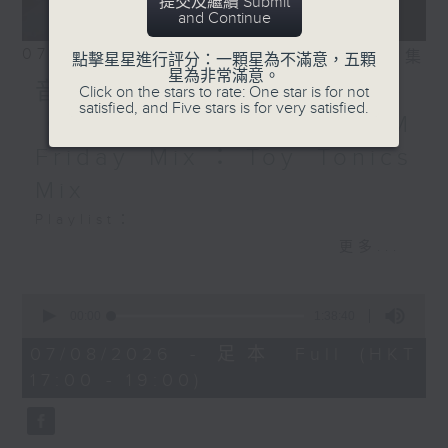
提交及繼續 Submit
and Continue
07/08/2026
相片集
點擊星星進行評分：一顆星為不滿意，五顆
星為非常滿意。
音樂大秘寶：《第一次》、
Click on the stars to rate: One star is for not
satisfied, and Five stars is for very satisfied.
《打雀英雄傳》｜EDM
Friday Mix：Toy Tonics
Mix
Playlist：
1700
更多...
Dear Jane - 廢活量
.
0
seconds
1730
00:00
1:38:40
of
張敬軒 - 放棄的界限
1
07/08/2026 - 足本 Full (HKT
hour,
力臻 - 完美候備
17:00 - 19:00)
38
Paula 區子琳 - 給我哀傷的朋友
minutes,
40
Feanna 黃淑蔓 - Hey Feanna
seconds
Kaelyn - Up & Down