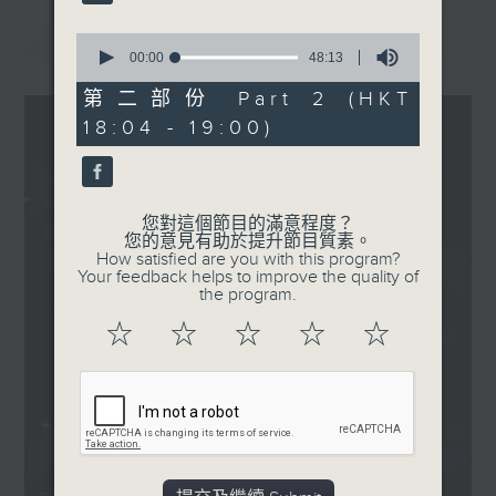
CONSTANCE 康堤 - story
that never ends
最新
LATEST
0
Ashley 林愷鈴 - 玩味日常
seconds
00:00
48:13
of
IdG Bubbles - 超級愛
48
第二部份 Part 2 (HKT
.
minutes,
18:04 - 19:00)
13
1830
seconds
〈大樂霸〉
本週主題：早啲休息 早啲抖
陳詠謙 - 放工未
您對這個節目的滿意程度？
您的意見有助於提升節目質素。
How satisfied are you with this program?
Your feedback helps to improve the quality of
the program.
☆
☆
☆
☆
☆