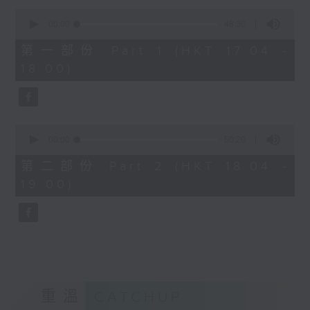
Kacey陳凱琪 - 完全真空
0
seconds
.
00:00
48:30
of
1800
48
第一部份 Part 1 (HKT 17:04 -
minutes,
〈音樂大秘寶〉
18:00)
30
彬臣の秘寶：張國榮 - 第一次
seconds
波盛の秘寶：許冠傑 - 打雀英雄傳
.
1830
0
seconds
00:00
50:20
〈EDM Friday Mix：Toy Tonics
of
Mix〉
50
第二部份 Part 2 (HKT 18:04 -
minutes,
Fimiani - Cuentame
19:00)
20
Davide Dev - Make It Less
seconds
ALOT, Carlota Urdiales - Vida
Nueva
Arpy Brown, Kapote - You Used To
Hold Me
Cody Currie - Bad Luck
重溫
CATCHUP