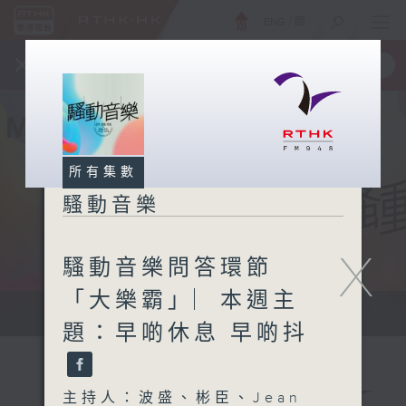
ENG
/
簡
×
全新 RTHK On The Go
取得
一手掌握 RTHK 電台、電視節目
所有集數
騷動音樂
X
騷動音樂問答環節
「大樂霸」︳本週主
讓音樂騷動你，讓你騷動音樂
題：早啲休息 早啲抖
主持人：波盛、彬臣、Jean