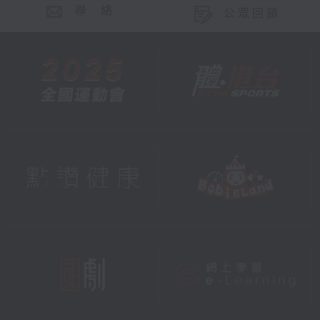
聯 絡
公眾回饋