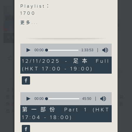
Playlist：
1700
Gordon Flanders - 不要
更多...
騷動音樂
電台直播
評論這首歌
.
所有集數
1730
0
Pandora - 善良之歌
seconds
00:00
1:33:53
of
Rover - 當我喜歡你時
您喜歡這個節目嗎?
1
12/11/2025 - 足本 Full
SULIS - 在錯誤的宇宙談戀
hour,
(HKT 17:00 - 19:00)
33
愛
minutes,
簡介
GIST
力臻 - 2882點85 (Flyin’
53
seconds
for Your Love) - From
主持人：波盛、彬臣、Jean
THE FIRST TAKE
0
聚焦香港以至華語樂壇，發掘欣賞歌曲的視點與
Aska 張馳豪 - 山系戀人
seconds
00:00
45:50
of
角度，擴闊音樂領域，分享更多創作故事，讓音
.
45
第一部份 Part 1 (HKT
樂時刻騷動你。
1800
minutes,
17:04 - 18:00)
50
陳伊霖 - 我的輕飄飄定律
seconds
Amy Lo - 綠縈