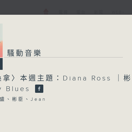
電視
電台
新聞
WEB+
騷動音樂
拿〉本週主題：Diana Ross ｜
y Blues
盛、彬臣、Jean
 - 懷疑人生