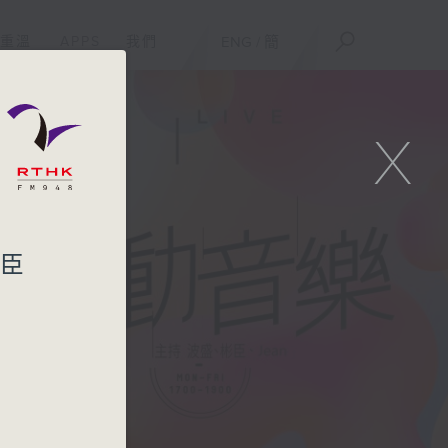
重溫
APPS
我們
ENG
/
簡
X
彬臣