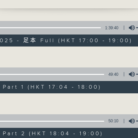
筒 - 海
讓音樂騷動你，讓你騷動音樂
馳豪 - 山系戀人
882點85
1:39:40
莊錠欣 - 青春是部未完的片
025 - 足本 Full (HKT 17:00 - 19:00)
一天
騷動音樂
Volume
〉
iana Ross
49:40
所有集數
ss - Upside Down
art 1 (HKT 17:04 - 18:00)
您喜歡這個節目嗎?
Volume
ay Blues〉
ackson - Thriller
h - Running Up That Hill (A Deal With
主持人：波盛、彬臣、Jean
50:10
Deal With God)
聚焦香港以至華語樂壇，發掘欣賞歌曲的視
rica
art 2 (HKT 18:04 - 19:00)
故事，讓音樂時刻騷動你。
- Material Girl