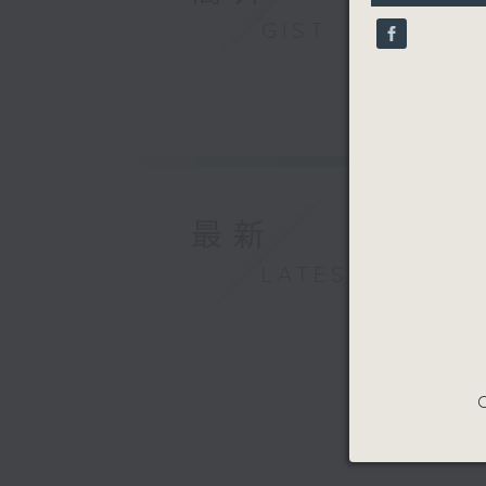
10
The Beac
seconds
GIST
90%
最新
LATEST
C