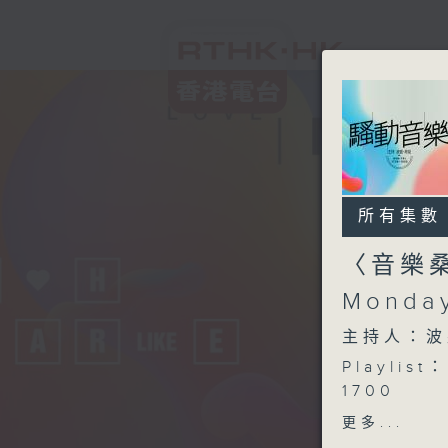
所有集數
〈音樂桑
Monda
主持人：波
Playlist：
1700
MC 張天賦
更多...
.