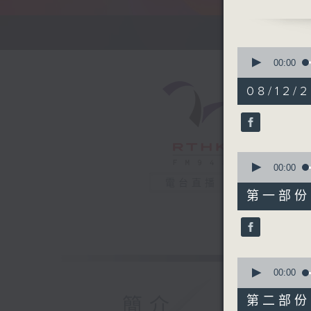
1730
Marf 邱彥
Aska 張
0
力臻 - 2
seconds
00:00
of
ELKIE 
1
08/12/2
陳柏宇 - 
hour,
39
.
minutes,
1800
40
seconds
〈音樂桑拿
90%
0
本週主題：D
seconds
00:00
Diana Ro
of
電台直播
49
.
第一部份 P
minutes,
1830
40
seconds
〈彬臣Mond
90%
Michael J
Kate Bus
0
seconds
00:00
God) (A 
of
Toto - Af
50
第二部份 P
簡介
minutes,
Madonna 