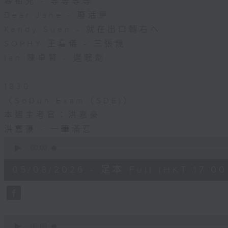
容祖兒 - 等等等等
Dear Jane - 廢活量
Kendy Suen - 就在出口轉右へ
SOPHY 王嘉儀 - 三張幾
Ian 陳卓賢 - 遲眠劑
.
1830
〈SoDun Exam（SDE)〉
本週主考官：洪嘉豪
洪嘉豪 - 一筆滿意
0
seconds
00:00
of
1
05/08/2026 - 足本 Full (HKT 17:00 
hour,
36
minutes,
13
seconds
Volume
90%
0
seconds
00:00