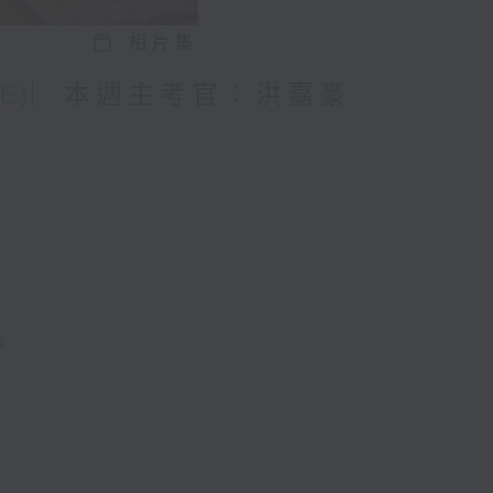
相片集
(SDE)︳本週主考官：洪嘉豪
s