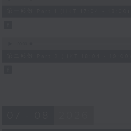
of
46
第一部份 Part 1 (HKT 17:04 - 18:00)
minutes,
50
seconds
Volume
90%
0
seconds
00:00
of
49
第二部份 Part 2 (HKT 18:04 - 19:00
minutes,
33
seconds
Volume
90%
07 - 08
2026