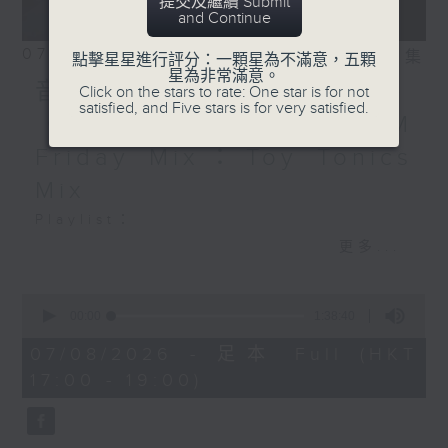
提交及繼續 Submit
and Continue
07/08/2026
相片集
點擊星星進行評分：一顆星為不滿意，五顆
星為非常滿意。
音樂大秘寶：《第一次》、
Click on the stars to rate: One star is for not
satisfied, and Five stars is for very satisfied.
《打雀英雄傳》｜EDM
Friday Mix：Toy Tonics
Mix
Playlist：
1700
更多...
Dear Jane - 廢活量
.
0
seconds
1730
00:00
1:38:40
of
張敬軒 - 放棄的界限
1
07/08/2026 - 足本 Full (HKT
hour,
力臻 - 完美候備
17:00 - 19:00)
38
Paula 區子琳 - 給我哀傷的朋友
minutes,
40
Feanna 黃淑蔓 - Hey Feanna
seconds
Kaelyn - Up & Down