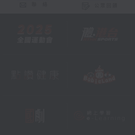
聯 絡
公眾回饋