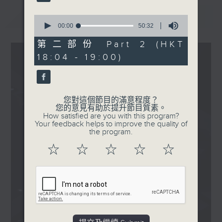
Manson張進翹 - 盛開之蓮
Gordon Flanders - 不要
最新
LATEST
0
評論這首歌
seconds
00:00
50:32
of
Regent 林暐竣 ft. Kare 孫
50
第二部份 Part 2 (HKT
詠嵐 - 情尋磨鉸叉燒包
minutes,
18:04 - 19:00)
32
.
seconds
1830
〈大樂霸〉
本週主題：Body Language
您對這個節目的滿意程度？
您的意見有助於提升節目質素。
♡
How satisfied are you with this program?
梅艷芳 - 夢幻的擁抱
Your feedback helps to improve the quality of
the program.
☆
☆
☆
☆
☆