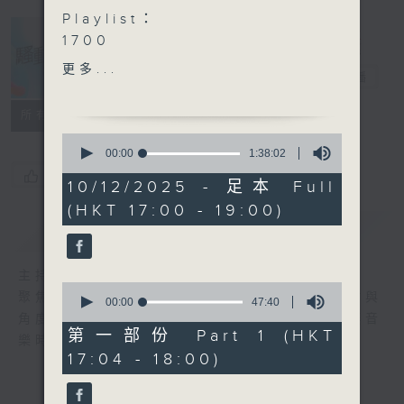
Playlist：
1700
WinWin楊安妮 - 家傳秘方
更多...
騷動音樂
電台直播
.
1730
所有集數
Honey Punch - Hug Hug
0
IdG Bubbles - 謝謝您！
seconds
00:00
1:38:02
of
Collar - 下次不如相信自己
您喜歡這個節目嗎?
1
10/12/2025 - 足本 Full
一次
hour,
(HKT 17:00 - 19:00)
38
Amy Lo - 粉月
minutes,
簡介
GIST
Aska 張馳豪 - 山系戀人
2
seconds
CONSTANCE 康堤 - story
主持人：波盛、彬臣、Jean
that never ends
0
聚焦香港以至華語樂壇，發掘欣賞歌曲的視點與
.
seconds
00:00
47:40
of
角度，擴闊音樂領域，分享更多創作故事，讓音
1800
47
第一部份 Part 1 (HKT
樂時刻騷動你。
Aiden 洪助昇 - 你快樂就好
minutes,
17:04 - 18:00)
40
Winky 黃健怡 - 超級市場關
seconds
門前