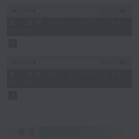
Kacey陳凱琪 - 完全真空
0
seconds
.
00:00
48:30
of
1800
48
第一部份 Part 1 (HKT 17:04 -
minutes,
〈音樂大秘寶〉
18:00)
30
彬臣の秘寶：張國榮 - 第一次
seconds
波盛の秘寶：許冠傑 - 打雀英雄傳
.
1830
0
seconds
00:00
50:20
〈EDM Friday Mix：Toy Tonics
of
Mix〉
50
第二部份 Part 2 (HKT 18:04 -
minutes,
Fimiani - Cuentame
19:00)
20
Davide Dev - Make It Less
seconds
ALOT, Carlota Urdiales - Vida
Nueva
Arpy Brown, Kapote - You Used To
Hold Me
Cody Currie - Bad Luck
重溫
CATCHUP