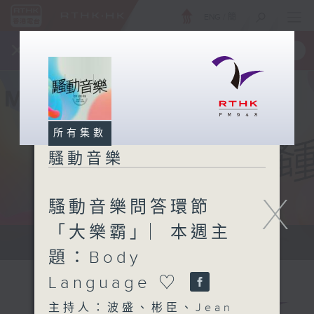
ENG
/
簡
×
全新 RTHK On The Go
取得
一手掌握 RTHK 電台、電視節目
所有集數
騷動音樂
X
騷動音樂問答環節
「大樂霸」︳本週主
讓音樂騷動你，讓你騷動音樂
題：Body
Language ♡
主持人：波盛、彬臣、Jean