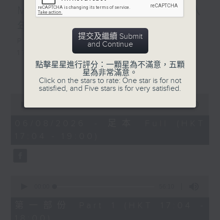
MIRROR」︳互相陪伴大家八
年, 邊個最....?
提交及繼續 Submit
Playlist：
and Continue
1700
點擊星星進行評分：一顆星為不滿意，五顆
SOPHY 王嘉儀 - 三張幾
更多...
星為非常滿意。
.
Click on the stars to rate: One star is for not
satisfied, and Five stars is for very satisfied.
1730
0
陳慧琳 - 三秒一生
seconds
00:00
1:51:59
FYP - 天下也一樣
of
1
06/08/2026 - 足本 Full (HKT
MONOCHROME - 五百米公式
hour,
17:04 - 19:00)
Dear Jane - 廢活量
51
minutes,
Ian 陳卓賢 - 遲眠劑
59
sica - 大團圓結局
seconds
.
0
1800
seconds
00:00
56:10
〈歡樂滿MIRROR〉
of
56
第一部份 Part 1 (HKT 17:04 -
MIRROR - One and All
minutes,
18:00)
.
10