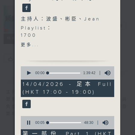
主持人：波盛、彬臣、Jean
騷動音樂
電台直播
Playlist：
1700
所有集數
Kylie C. 鄭杞瑤 - B.B.
更多...
.
1730
您喜歡這個節目嗎?
IdG Bubbles - 春季再遇
0
Sandy Natsuly - haru
seconds
00:00
1:39:42
簡介
GIST
of
haru haru
1
14/04/2026 - 足本 Full
Edan 呂爵安 - 左手拖右手
hour,
(HKT 17:00 - 19:00)
主持人：波盛、彬臣、Jean
39
Dark 黃明德 - 我的世界不只
minutes,
聚焦香港以至華語樂壇，發掘欣賞歌曲的視點與
有你
42
角度，擴闊音樂領域，分享更多創作故事，讓音
seconds
Tani 湯盈 - 青蘭
樂時刻騷動你。
Gareth. T - 我很小朋友
0
.
seconds
00:05
48:30
of
1800
48
第一部份 Part 1 (HKT