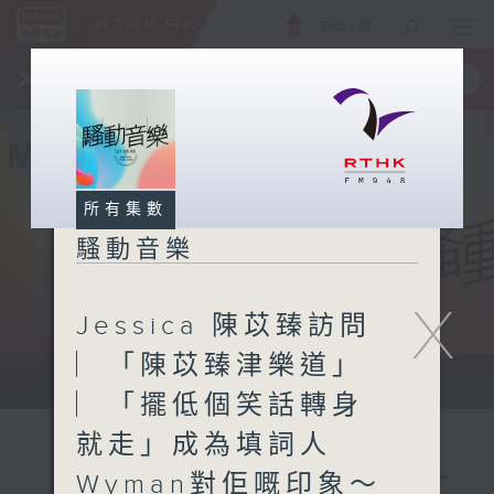
ENG
/
簡
×
全新 RTHK On The Go
取得
一手掌握 RTHK 電台、電視節目
所有集數
騷動音樂
X
Jessica 陳苡臻訪問
︳「陳苡臻津樂道」
讓音樂騷動你，讓你騷動音樂
︳「擺低個笑話轉身
就走」成為填詞人
Wyman對佢嘅印象～