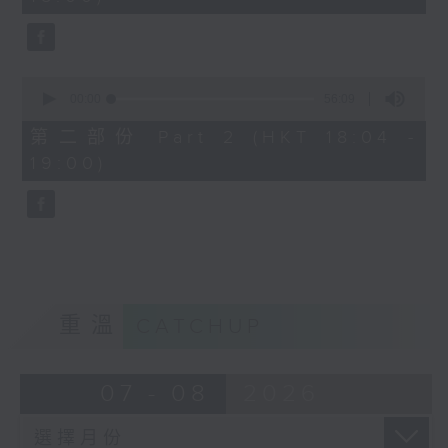
seconds
1830
〈歡樂滿MIRROR〉
MIRROR - 同往
0
seconds
00:00
56:09
of
56
第二部份 Part 2 (HKT 18:04 -
minutes,
19:00)
9
seconds
重溫
CATCHUP
07 - 08
2026