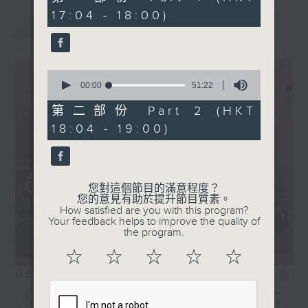
〈陳苡臻津樂道〉
minutes,
17:04 - 18:00)
30
Jessica 陳苡臻 - 擊敗99%
最新
LATEST
seconds
.
1830
〈陳苡臻津樂道〉
0
JENNIE - Mantra
seconds
00:00
51:22
of
51
第二部份 Part 2 (HKT
minutes,
18:04 - 19:00)
22
seconds
您對這個節目的滿意程度？
您的意見有助於提升節目質素。
How satisfied are you with this program?
Your feedback helps to improve the quality of
the program.
☆
☆
☆
☆
☆
06/08/2026
相片集
MIRROR訪問 ︳「歡樂滿