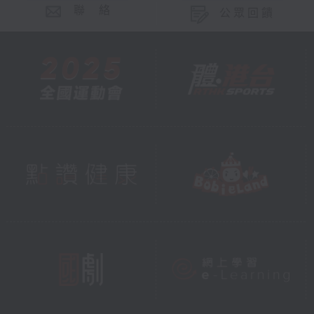
聯 絡
公眾回饋