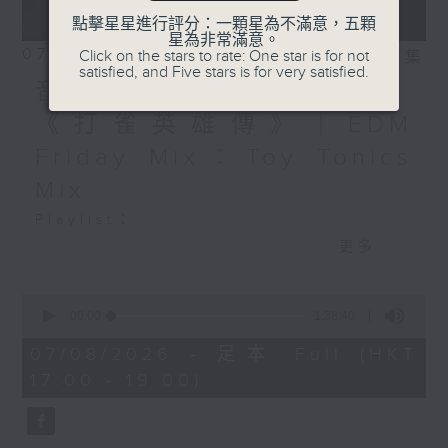
點擊星星進行評分：一顆星為不滿意，五顆
星為非常滿意。
07/08/2026
Click on the stars to rate: One star is for not
相片集
satisfied, and Five stars is for very satisfied.
音樂大秘寶：《第一次》、
《打雀英雄傳》｜EDM
Friday Mix：Toy Tonics
Mix
Playlist：
1700
更多...
Dear Jane - 廢活量
.
0
seconds
1730
00:00
1:38:40
of
張敬軒 - 放棄的界限
1
07/08/2026 - 足本 Full (HKT
hour,
力臻 - 完美候備
17:00 - 19:00)
38
Paula 區子琳 - 給我哀傷的朋友
minutes,
40
Feanna 黃淑蔓 - Hey Feanna
seconds
Kaelyn - Up & Down