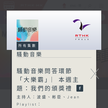
ENG
/
簡
×
全新 RTHK On The Go
取得
一手掌握 RTHK 電台、電視節目
所有集數
騷動音樂
X
騷動音樂問答環節
「大樂霸」︳本週主
讓音樂騷動你，讓你騷動音樂
題：我們的頒獎禮
主持人：波盛、彬臣、Jean
Playlist：