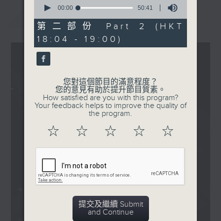
0
Charisma
seconds
00:00
50:41
最新
LATEST
of
尹光 ft. Billy Choi - 你阿
50
第二部份 Part 2 (HKT
爸的無常宇宙
minutes,
18:04 - 19:00)
41
古天樂 - 世紀大騙局
seconds
Pandora - 時光之灰
.
1830
您對這個節目的滿意程度？
您的意見有助於提升節目質素。
〈大樂霸〉
How satisfied are you with this program?
本週主題：我們的頒獎禮
Your feedback helps to improve the quality of
the program.
蘇永康 - 那誰
☆
☆
☆
☆
☆
提交及繼續 Submit
and Continue