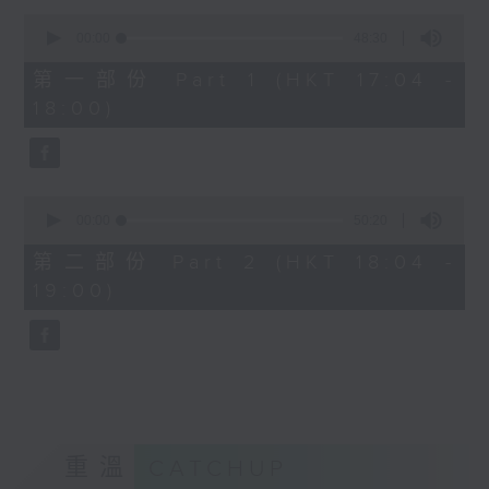
Kacey陳凱琪 - 完全真空
0
seconds
.
00:00
48:30
of
1800
48
第一部份 Part 1 (HKT 17:04 -
minutes,
〈音樂大秘寶〉
18:00)
30
彬臣の秘寶：張國榮 - 第一次
seconds
波盛の秘寶：許冠傑 - 打雀英雄傳
.
1830
0
seconds
00:00
50:20
〈EDM Friday Mix：Toy Tonics
of
Mix〉
50
第二部份 Part 2 (HKT 18:04 -
minutes,
Fimiani - Cuentame
19:00)
20
Davide Dev - Make It Less
seconds
ALOT, Carlota Urdiales - Vida
Nueva
Arpy Brown, Kapote - You Used To
Hold Me
Cody Currie - Bad Luck
重溫
CATCHUP