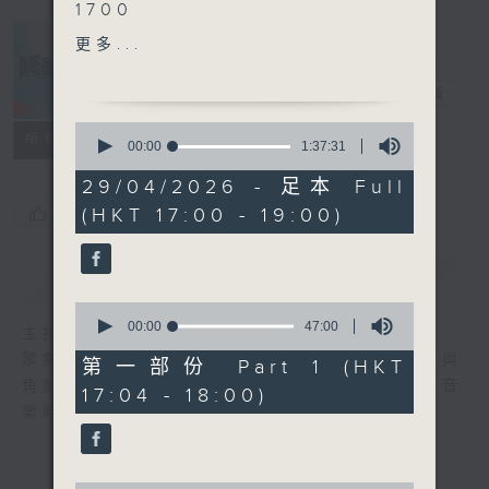
1700
VIVA - BABY Savage
更多...
.
1730
騷動音樂
電台直播
elka 鄭芷淇 - 未firm
0
泰倫斯Terence - 如何部署
所有集數
seconds
00:00
1:37:31
of
一人面對細雨/狂雷/落石/末
1
29/04/2026 - 足本 Full
日/自己/捱一半害怕?
hour,
您喜歡這個節目嗎?
(HKT 17:00 - 19:00)
37
Gareth. T - 我很小朋友
minutes,
OneUp - 你忘掉比我記得的
31
seconds
多
簡介
GIST
Cloud 雲浩影 - 雪愛
0
.
seconds
00:00
47:00
主持人：波盛、彬臣、Jean
of
1800
聚焦香港以至華語樂壇，發掘欣賞歌曲的視點與
47
第一部份 Part 1 (HKT
JW 王灝兒 - NOT YOUR
minutes,
角度，擴闊音樂領域，分享更多創作故事，讓音
17:04 - 18:00)
0
FAULT
樂時刻騷動你。
seconds
Kylie C. 鄭杞瑤 - B.B.
Jaime 張天穎 - PICKY
Anson Lo 盧瀚霆 -