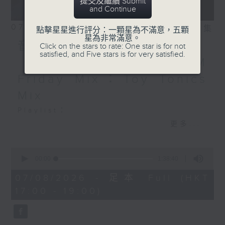
提交及繼續 Submit
and Continue
07/08/2026
相片集
點擊星星進行評分：一顆星為不滿意，五顆
星為非常滿意。
音樂大秘寶：《第一次》、
Click on the stars to rate: One star is for not
satisfied, and Five stars is for very satisfied.
《打雀英雄傳》｜EDM
Friday Mix：Toy Tonics
Mix
Playlist：
1700
更多...
Dear Jane - 廢活量
.
0
seconds
1730
00:00
1:38:40
of
張敬軒 - 放棄的界限
1
07/08/2026 - 足本 Full (HKT
hour,
力臻 - 完美候備
17:00 - 19:00)
38
Paula 區子琳 - 給我哀傷的朋友
minutes,
40
Feanna 黃淑蔓 - Hey Feanna
seconds
Kaelyn - Up & Down