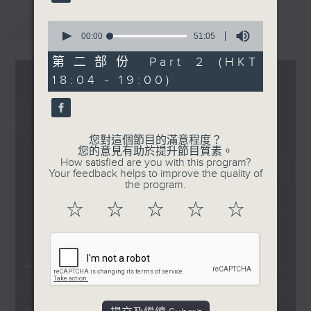
Never Meant
.
最新
LATEST
0
1830
seconds
00:00
51:05
of
〈彬臣Monday Blues〉
51
第二部份 Part 2 (HKT
Gigi張蔓姿 - 不眠遊戲
minutes,
18:04 - 19:00)
5
Chezile - Beanie
seconds
Alec Benjamin - Water
Fountain
馬天佑 - Let Go
您對這個節目的滿意程度？
您的意見有助於提升節目質素。
Yung Kai - blue
How satisfied are you with this program?
elka 鄭芷淇 - 未firm
Your feedback helps to improve the quality of
the program.
Crispy脆樂團 - 一絲不掛的
憂傷
☆
☆
☆
☆
☆