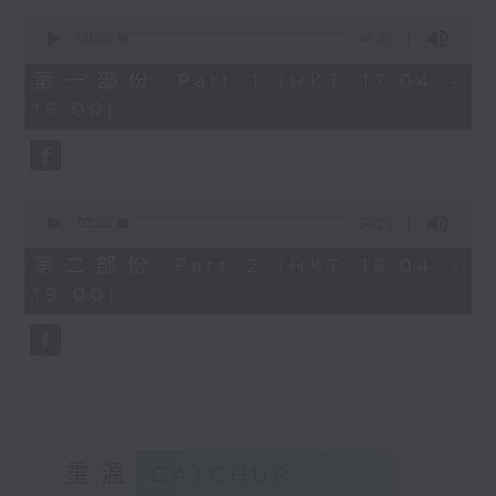
Kacey陳凱琪 - 完全真空
0
seconds
.
00:00
48:30
of
1800
48
第一部份 Part 1 (HKT 17:04 -
minutes,
〈音樂大秘寶〉
18:00)
30
彬臣の秘寶：張國榮 - 第一次
seconds
波盛の秘寶：許冠傑 - 打雀英雄傳
.
1830
0
seconds
00:00
50:20
〈EDM Friday Mix：Toy Tonics
of
Mix〉
50
第二部份 Part 2 (HKT 18:04 -
minutes,
Fimiani - Cuentame
19:00)
20
Davide Dev - Make It Less
seconds
ALOT, Carlota Urdiales - Vida
Nueva
Arpy Brown, Kapote - You Used To
Hold Me
Cody Currie - Bad Luck
重溫
CATCHUP