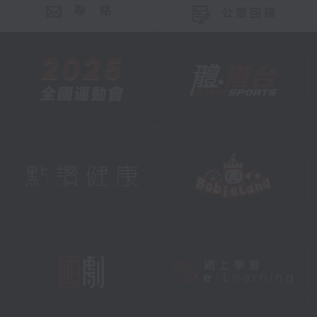
聯 絡
公眾回饋