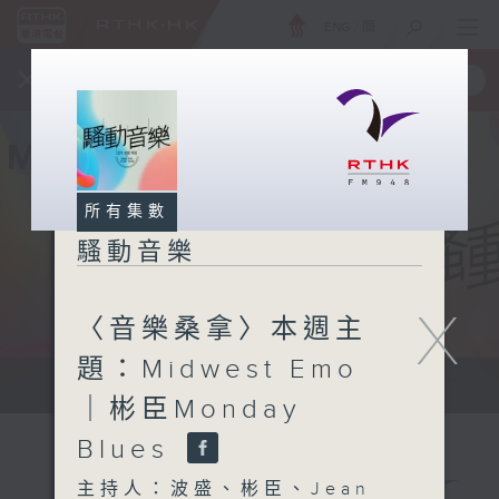
ENG
/
簡
×
全新 RTHK On The Go
取得
一手掌握 RTHK 電台、電視節目
所有集數
騷動音樂
X
〈音樂桑拿〉本週主
題：Midwest Emo
讓音樂騷動你，讓你騷動音樂
｜彬臣Monday
Blues
主持人：波盛、彬臣、Jean