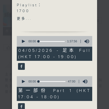
Playlist：
1700
尹光 ft. Billy Choi - 你阿
更多...
騷動音樂
電台直播
爸的無常宇宙
.
所有集數
1730
0
江若琳 - 人生是飲飽吃醉
seconds
00:00
1:37:56
of
林暐竣 - 哎喲
您喜歡這個節目嗎?
1
04/05/2026 - 足本 Full
sica - 深宵便利愛
hour,
(HKT 17:00 - 19:00)
37
潘宇謙 - 碎鑽星球
minutes,
簡介
GIST
Pandora - 時光之灰
56
seconds
.
主持人：波盛、彬臣、Jean
1800
0
聚焦香港以至華語樂壇，發掘欣賞歌曲的視點與
〈音樂桑拿〉
seconds
00:00
47:00
of
角度，擴闊音樂領域，分享更多創作故事，讓音
本週主題：Midwest Emo
47
第一部份 Part 1 (HKT
樂時刻騷動你。
Cap'n Jazz - Oh Messy
minutes,
17:04 - 18:00)
0
Life
seconds
American Football -