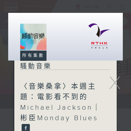
ENG
/
簡
×
全新 RTHK On The Go
取得
一手掌握 RTHK 電台、電視節目
所有集數
騷動音樂
X
〈音樂桑拿〉本週主
題：電影看不到的
讓音樂騷動你，讓你騷動音樂
Michael Jackson｜
彬臣Monday Blues