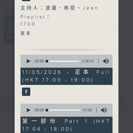
主持人：波盛、彬臣、Jean
Playlist：
1700
騷動音樂
電台直播
Lester Lam - 少甜
更多...
.
所有集數
1730
JW 王灝兒 - NOT YOUR
0
您喜歡這個節目嗎?
FAULT
seconds
00:00
1:36:37
of
elka 鄭芷淇 - 未firm
1
11/05/2026 - 足本 Full
CY 陳宗澤 - 餅乾罐
簡介
GIST
hour,
(HKT 17:00 - 19:00)
36
sica - 深宵便利愛
minutes,
Jeffrey 魏浚笙 -
37
主持人：波盛、彬臣、Jean
seconds
Textbook Romantics
聚焦香港以至華語樂壇，發掘欣賞歌曲的視點與
.
角度，擴闊音樂領域，分享更多創作故事，讓音
0
1800
seconds
00:00
47:00
樂時刻騷動你。
of
〈音樂桑拿〉
47
第一部份 Part 1 (HKT
本週主題：電影看不到的
minutes,
17:04 - 18:00)
0
Michael Jackson