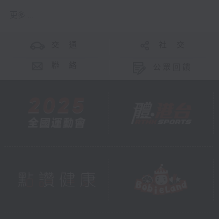
更多 ...
交 通
社 交
聯 絡
公眾回饋