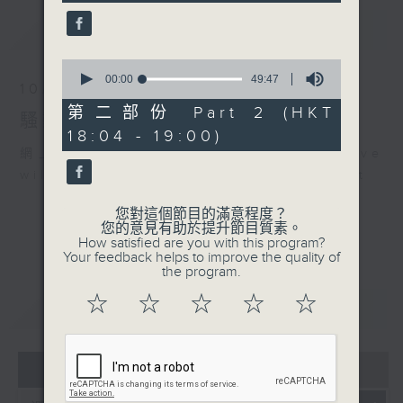
seconds
Michael Jackson - Beat
最新
LATEST
It（Demo）
Michael Jackson - Billie
0
Jean
seconds
00:00
49:47
10/08/2026
of
Michael Jackson -
49
第二部份 Part 2 (HKT
騷動音樂
Someone in the Dark
minutes,
18:04 - 19:00)
47
.
seconds
網上直播完畢稍後提供節目重溫。 Archive
1830
will be available after live webcast
〈彬臣Monday Blues〉
Bill Wolfer - So Shy
您對這個節目的滿意程度？
您的意見有助於提升節目質素。
Rockwell - Somebody's
How satisfied are you with this program?
Watching Me
Your feedback helps to improve the quality of
the program.
Brandy - It's Not Worth
it
☆
☆
☆
☆
☆
重溫
CATCHUP
Kenny Loggins - Who's
Right, Who's Wrong
3T - Why
07 - 08
2026