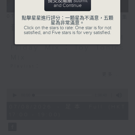
提交及繼續 Submit
and Continue
07/08/2026
相片集
點擊星星進行評分：一顆星為不滿意，五顆
星為非常滿意。
音樂大秘寶：《第一次》、
Click on the stars to rate: One star is for not
satisfied, and Five stars is for very satisfied.
《打雀英雄傳》｜EDM
Friday Mix：Toy Tonics
Mix
Playlist：
1700
更多...
Dear Jane - 廢活量
.
0
seconds
1730
00:00
1:38:40
of
張敬軒 - 放棄的界限
1
07/08/2026 - 足本 Full (HKT
hour,
力臻 - 完美候備
17:00 - 19:00)
38
Paula 區子琳 - 給我哀傷的朋友
minutes,
40
Feanna 黃淑蔓 - Hey Feanna
seconds
Kaelyn - Up & Down