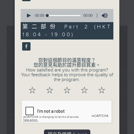
.
1830
最新
LATEST
0
〈OneUp人上〉
seconds
00:00
00:00
of
OneUp - Ten Outta Ten
0
第二部份 Part 2 (HKT
seconds
18:04 - 19:00)
您對這個節目的滿意程度？
您的意見有助於提升節目質素。
How satisfied are you with this program?
Your feedback helps to improve the quality of
the program.
☆
☆
☆
☆
☆