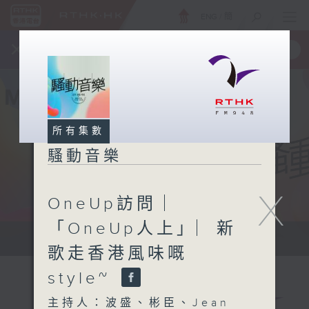
ENG
/
簡
×
全新 RTHK On The Go
取得
一手掌握 RTHK 電台、電視節目
所有集數
騷動音樂
X
OneUp訪問 ︳
「OneUp人上」︳新
讓音樂騷動你，讓你騷動音樂
歌走香港風味嘅
style~
主持人：波盛、彬臣、Jean