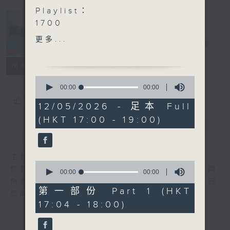
Playlist：
1700
Winka 陳泳伽 - 起身洗面
更多...
騷動音樂
電台直播
.
1730
所有集數
Lester Lam - 少甜
0
IdG Bubbles - 春季再遇
seconds
00:00
00:00
of
洪嘉豪 - 穿波鞋的惡魔
您喜歡這個節目嗎?
0
12/05/2026 - 足本 Full
鄭融 - 下不違例
seconds
(HKT 17:00 - 19:00)
Natalie 何臻綦 - 第九十九
簡介
GIST
次和好如初
Paul Kwan - 心中有一千個
主持人：波盛、彬臣、Jean
鐘
0
聚焦香港以至華語樂壇，發掘欣賞歌曲的視點與
.
seconds
00:00
00:00
of
角度，擴闊音樂領域，分享更多創作故事，讓音
1800
0
第一部份 Part 1 (HKT
樂時刻騷動你。
〈OneUp人上〉
seconds
17:04 - 18:00)
OneUp - 你忘掉比我記得的
多