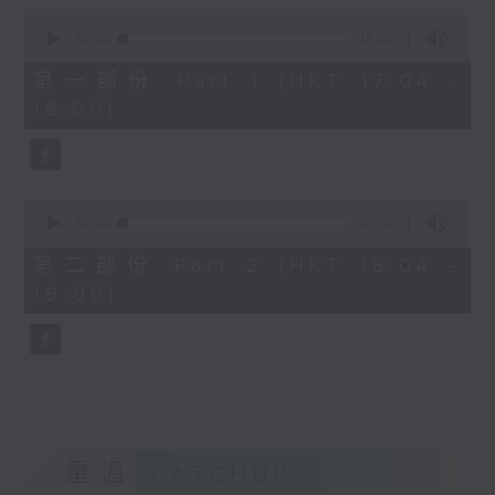
Kacey陳凱琪 - 完全真空
0
seconds
.
00:00
48:30
of
1800
48
第一部份 Part 1 (HKT 17:04 -
minutes,
〈音樂大秘寶〉
18:00)
30
彬臣の秘寶：張國榮 - 第一次
seconds
波盛の秘寶：許冠傑 - 打雀英雄傳
.
1830
0
seconds
00:00
50:20
〈EDM Friday Mix：Toy Tonics
of
Mix〉
50
第二部份 Part 2 (HKT 18:04 -
minutes,
Fimiani - Cuentame
19:00)
20
Davide Dev - Make It Less
seconds
ALOT, Carlota Urdiales - Vida
Nueva
Arpy Brown, Kapote - You Used To
Hold Me
Cody Currie - Bad Luck
重溫
CATCHUP