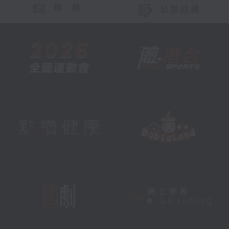
聯 絡
公眾回饋