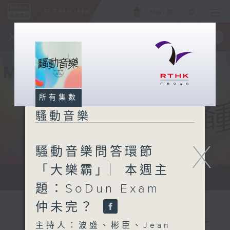
ENG
/
簡
×
全新 RTHK On The Go
取得
一手掌握 RTHK 電台、電視節目
所有集數
騷動音樂
X
騷動音樂問答環節
「大樂霸」︳本週主
讓音樂騷動你，讓你騷動音樂
題：SoDun Exam
仲未完？
主持人：波盛、彬臣、Jean