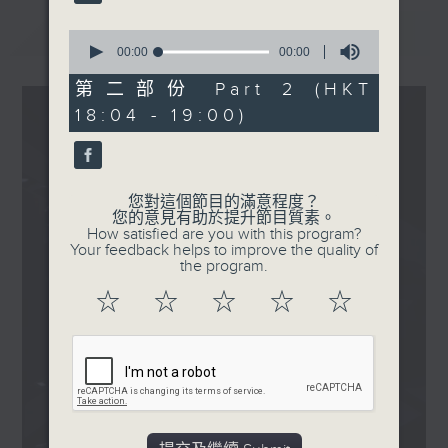
值點滿遇上你
ZPOT - 反話
最新
LATEST
0
.
seconds
00:00
00:00
of
1830
0
第二部份 Part 2 (HKT
〈大樂霸〉
seconds
18:04 - 19:00)
本週主題：SoDun Exam 仲
未完？
Ian 陳卓賢 - 鯨落
您對這個節目的滿意程度？
您的意見有助於提升節目質素。
How satisfied are you with this program?
Your feedback helps to improve the quality of
the program.
☆
☆
☆
☆
☆