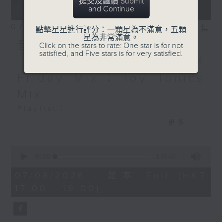
提交及繼續 Submit
and Continue
07/08/2026
相片集
點擊星星進行評分：一顆星為不滿意，五顆
星為非常滿意。
音樂大秘寶：《第一次》、
Click on the stars to rate: One star is for not
satisfied, and Five stars is for very satisfied.
《打雀英雄傳》｜EDM
Friday Mix：Toy Tonics
Mix
Playlist：
1700
更多...
Dear Jane - 廢活量
.
0
seconds
1730
00:00
1:38:40
of
張敬軒 - 放棄的界限
1
07/08/2026 - 足本 Full (HKT
hour,
力臻 - 完美候備
17:00 - 19:00)
38
Paula 區子琳 - 給我哀傷的朋友
minutes,
40
Feanna 黃淑蔓 - Hey Feanna
seconds
Kaelyn - Up & Down