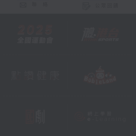
聯 絡
公眾回饋