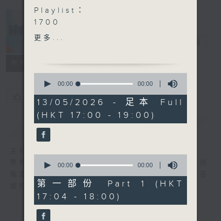
Playlist：
1700
sica - 深宵便利愛
更多...
騷動音樂
電台直播
.
1730
所有集數
MIRROR - Attention
0
Kylie C. 鄭杞瑤 - B.B.
seconds
00:00
00:00
of
Cherry 馮凱淇 - มะมา
您喜歡這個節目嗎?
0
13/05/2026 - 足本 Full
Peek a Boo
seconds
(HKT 17:00 - 19:00)
Carina 李晞彤 - 讓路
簡介
GIST
Irene 林芊瑩 - FEARLESS
JESS Law - Yadi Yada
主持人：波盛、彬臣、Jean
.
0
聚焦香港以至華語樂壇，發掘欣賞歌曲的視點與
1800
seconds
00:00
00:00
of
角度，擴闊音樂領域，分享更多創作故事，讓音
GND - 掟出去!
0
第一部份 Part 1 (HKT
樂時刻騷動你。
MONOCHROME - 朔月
seconds
17:04 - 18:00)
炎明熹 - 原色
SULIS - 不幸的我，把幸運