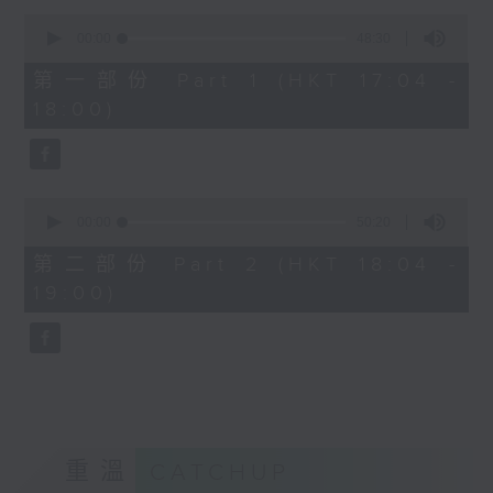
Kacey陳凱琪 - 完全真空
0
seconds
.
00:00
48:30
of
1800
48
第一部份 Part 1 (HKT 17:04 -
minutes,
〈音樂大秘寶〉
18:00)
30
彬臣の秘寶：張國榮 - 第一次
seconds
波盛の秘寶：許冠傑 - 打雀英雄傳
.
1830
0
seconds
00:00
50:20
〈EDM Friday Mix：Toy Tonics
of
Mix〉
50
第二部份 Part 2 (HKT 18:04 -
minutes,
Fimiani - Cuentame
19:00)
20
Davide Dev - Make It Less
seconds
ALOT, Carlota Urdiales - Vida
Nueva
Arpy Brown, Kapote - You Used To
Hold Me
Cody Currie - Bad Luck
重溫
CATCHUP