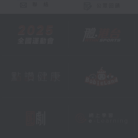
聯 絡
公眾回饋