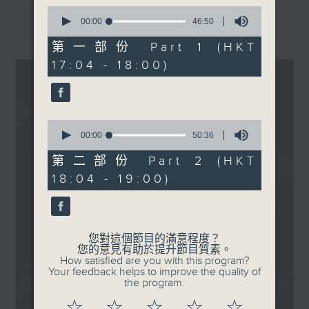
泰倫斯Terence - 如何部署
0
一人面對細雨/狂雷/落石/末
最新
LATEST
seconds
00:00
46:50
of
日/自己/捱一半害怕?
46
第一部份 Part 1 (HKT
.
minutes,
17:04 - 18:00)
50
1800
seconds
〈Every Cloud Has A
Silver Lining〉
Cloud 雲浩影 - 別畏高
0
.
seconds
00:00
50:36
of
1830
50
第二部份 Part 2 (HKT
〈Every Cloud Has A
minutes,
18:04 - 19:00)
36
Silver Lining〉
seconds
Cloud 雲浩影 - 別怕 (國)
Cloud 雲浩影 - 雪愛
您對這個節目的滿意程度？
您的意見有助於提升節目質素。
How satisfied are you with this program?
Your feedback helps to improve the quality of
the program.
☆
☆
☆
☆
☆