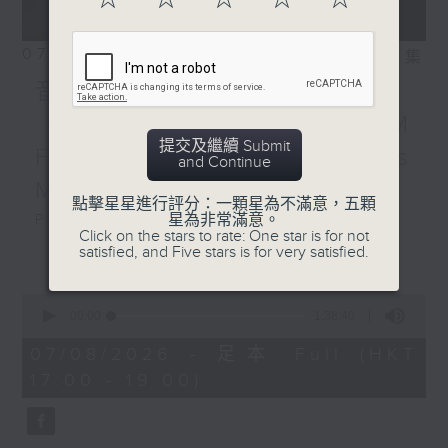
07/08/2026
相片集
音樂大秘寶：《第一次》、
《打雀英雄傳》｜EDM
提交及繼續 Submit
Friday Mix：Toy Tonics
and Continue
Mix
點擊星星進行評分：一顆星為不滿意，五顆
星為非常滿意。
Playlist：
Click on the stars to rate: One star is for not
1700
更多...
satisfied, and Five stars is for very satisfied.
Dear Jane - 廢活量
.
0
seconds
1730
00:00
1:38:40
of
張敬軒 - 放棄的界限
1
07/08/2026 - 足本 Full (HKT
hour,
力臻 - 完美候備
17:00 - 19:00)
38
Paula 區子琳 - 給我哀傷的朋友
minutes,
40
Feanna 黃淑蔓 - Hey Feanna
seconds
Kaelyn - Up & Down