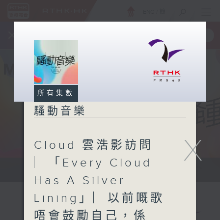
ENG
/
簡
×
全新 RTHK On The Go
取得
一手掌握 RTHK 電台、電視節目
所有集數
騷動音樂
X
Cloud 雲浩影訪問
︳「Every Cloud
讓音樂騷動你，讓你騷動音樂
Has A Silver
Lining」︳以前嘅歌
唔會鼓勵自己，係