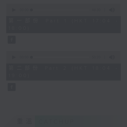
Kacey陳凱琪 - 完全真空
0
seconds
.
00:00
48:30
of
1800
48
第一部份 Part 1 (HKT 17:04 -
minutes,
〈音樂大秘寶〉
18:00)
30
彬臣の秘寶：張國榮 - 第一次
seconds
波盛の秘寶：許冠傑 - 打雀英雄傳
.
1830
0
seconds
00:00
50:20
〈EDM Friday Mix：Toy Tonics
of
Mix〉
50
第二部份 Part 2 (HKT 18:04 -
minutes,
Fimiani - Cuentame
19:00)
20
Davide Dev - Make It Less
seconds
ALOT, Carlota Urdiales - Vida
Nueva
Arpy Brown, Kapote - You Used To
Hold Me
Cody Currie - Bad Luck
重溫
CATCHUP