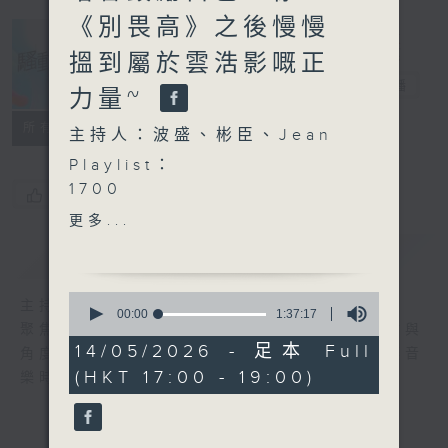
《別畏高》之後慢慢
搵到屬於雲浩影嘅正
騷動音樂
電台直播
力量~
所有集數
主持人：波盛、彬臣、Jean
Playlist：
1700
您喜歡這個節目嗎?
Rona 徐加晴 - 十年伴侶
更多...
.
簡介
GIST
1730
Mic 周卓盈 , Dark 黃明德
0
主持人：波盛、彬臣、Jean
- 我們那天穿甚麼
seconds
00:00
1:37:17
聚焦香港以至華語樂壇，發掘欣賞歌曲的視點與
of
Manson 張進翹 - Soul
1
14/05/2026 - 足本 Full
角度，擴闊音樂領域，分享更多創作故事，讓音
Beautiful
hour,
(HKT 17:00 - 19:00)
樂時刻騷動你。
37
泳兒 - 散光
minutes,
OneUp - 你忘掉比我記得的
17
seconds
多