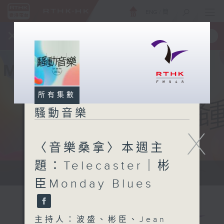
ENG
/
簡
×
全新 RTHK On The Go
取得
一手掌握 RTHK 電台、電視節目
所有集數
騷動音樂
X
〈音樂桑拿〉本週主
題：Telecaster｜彬
讓音樂騷動你，讓你騷動音樂
臣Monday Blues
主持人：波盛、彬臣、Jean