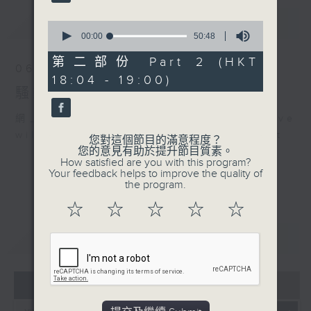
The Rolling Stones - (I
Can't Get No）
最新
LATEST
0
Satisfaction
seconds
00:00
50:48
of
Beyond - 海闊天空
50
第二部份 Part 2 (HKT
06/08/2026
.
minutes,
18:04 - 19:00)
48
1830
騷動音樂
seconds
〈彬臣Monday Blues〉
網上直播完畢稍後提供節目重溫。 Archive
Led Zeppelin - Stairway
will be available after live webcast
To Heaven
您對這個節目的滿意程度？
您的意見有助於提升節目質素。
Bob Dylan - Like a
How satisfied are you with this program?
Rolling Stone
Your feedback helps to improve the quality of
the program.
Bruce Springteen -
Born to Run
☆
☆
☆
☆
☆
Billie Eilish - Happier
重溫
CATCHUP
Than Ever
07 - 08
2026