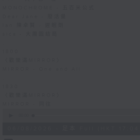
MONOCHROME - 五百米公式
Dear Jane - 廢活量
Ian 陳卓賢 - 遲眠劑
sica - 大團圓結局
.
1800
〈歡樂滿MIRROR〉
MIRROR - One and All
.
1830
〈歡樂滿MIRROR〉
MIRROR - 同往
0
seconds
00:00
of
1
06/08/2026 - 足本 Full (HKT 17:04 
hour,
51