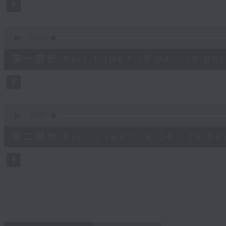
minutes,
59
seconds
Volume
90%
0
seconds
00:00
of
56
第一部份 Part 1 (HKT 17:04 - 18:00)
minutes,
10
seconds
Volume
90%
0
seconds
00:00
of
56
第二部份 Part 2 (HKT 18:04 - 19:00
minutes,
9
seconds
Volume
90%