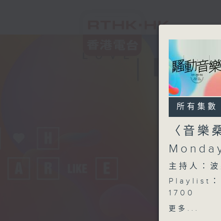
所有集數
〈音樂桑
Monda
主持人：波
Playlist：
1700
CONSTA
更多...
.