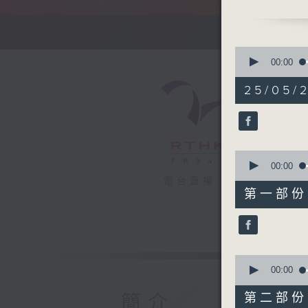
1730
Arvin 
CY 陳宗澤
0
Kudos La
seconds
00:00
of
elka 鄭芷
1
25/05/2
Abby 艾比
hour,
38
JW 王灝兒 
minutes,
Gordon 
58
seconds
.
90%
0
1800
seconds
00:00
〈音樂桑拿
of
電台直播
49
本週主題：Sm
第一部份 P
minutes,
Wineligh
50
seconds
in Love 
90%
.
1830
0
seconds
00:00
〈彬臣Mond
of
衛蘭 - My
49
第二部份 P
簡介
minutes,
林宥嘉 - 