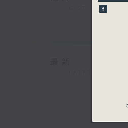
18
側田 - 冰
seconds
GIST
90%
Minnie R
Paul K
Alicia Ke
最新
LATEST
C