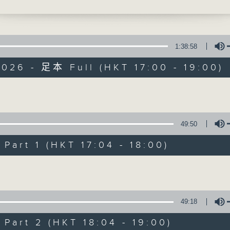
曾傲棐 - 實物落差協會
讓音樂騷動你，讓你騷動音樂
 - 餅乾罐
m - Take you to the moon
1:38:58
淇 - 未firm
026 - 足本 Full (HKT 17:00 - 19:00)
 - 晚安帽 Nightcap
- NOT YOUR FAULT
Flanders ft. MC 張天賦 - 可以不可以
騷動音樂
Volume
49:50
所有集數
〉
ooth Jazz Grover Washington Jr. -
art 1 (HKT 17:04 - 18:00)
t Bob James - Angela Kenny G - Foreve
您喜歡這個節目嗎?
Volume
Michael Broening - Make It Last
主持人：波盛、彬臣、Jean
49:18
ay Blues〉
聚焦香港以至華語樂壇，發掘欣賞歌曲的視
 Cookie Can
art 2 (HKT 18:04 - 19:00)
故事，讓音樂時刻騷動你。
少女