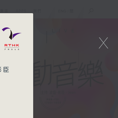
重溫
APPS
我們
ENG
/
簡
X
彬臣