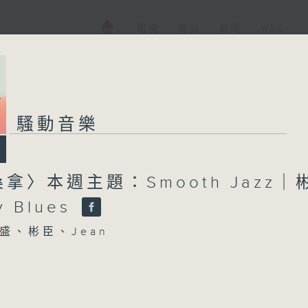
電視
電台
新聞
WEB+
騷動音樂
拿〉本週主題：Smooth Jazz｜
y Blues
盛、彬臣、Jean
NCE 康堤 - 要還