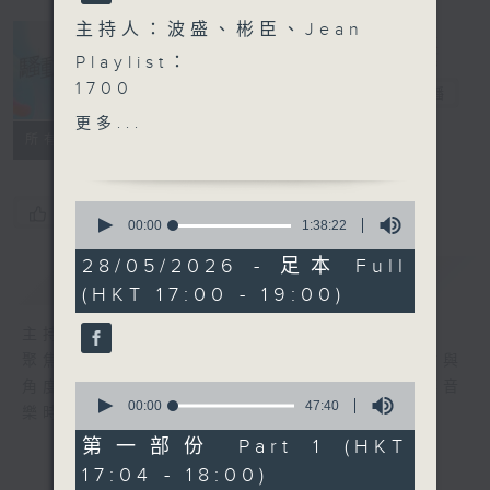
主持人：波盛、彬臣、Jean
Playlist：
1700
騷動音樂
電台直播
炎明熹 - Colors in the
更多...
air原色
所有集數
.
1730
0
您喜歡這個節目嗎?
193 - 呆等
seconds
00:00
1:38:22
of
Winka 陳泳伽 - 起身洗面
1
28/05/2026 - 足本 Full
Cloud 雲浩影 - 雪愛
簡介
GIST
hour,
(HKT 17:00 - 19:00)
38
elka 鄭芷淇 - 未firm
minutes,
moon tang - 月亮代表我
22
主持人：波盛、彬臣、Jean
seconds
Abby 艾比 - 晚安帽
聚焦香港以至華語樂壇，發掘欣賞歌曲的視點與
Nightcap
角度，擴闊音樂領域，分享更多創作故事，讓音
0
.
seconds
00:00
47:40
樂時刻騷動你。
of
1800
47
第一部份 Part 1 (HKT
〈關立定決心〉
minutes,
17:04 - 18:00)
40
Paul Kwan - 心中有一千個