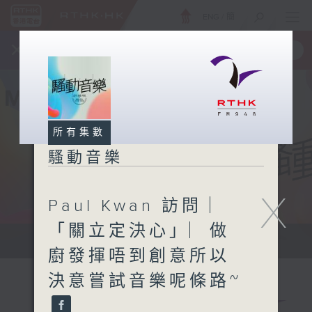
ENG
/
簡
×
全新 RTHK On The Go
取得
一手掌握 RTHK 電台、電視節目
所有集數
騷動音樂
X
Paul Kwan 訪問 ︳
「關立定決心」︳做
讓音樂騷動你，讓你騷動音樂
廚發揮唔到創意所以
決意嘗試音樂呢條路~