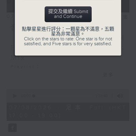
提交及繼續 Submit
07/08/2026
and Continue
相片集
音樂大秘寶：《第一次》、
點擊星星進行評分：一顆星為不滿意，五顆
星為非常滿意。
《打雀英雄傳》｜EDM
Click on the stars to rate: One star is for not
satisfied, and Five stars is for very satisfied.
Friday Mix：Toy Tonics
Mix
Playlist：
1700
更多...
Dear Jane - 廢活量
.
0
seconds
1730
00:00
1:38:40
of
張敬軒 - 放棄的界限
1
07/08/2026 - 足本 Full (HKT
hour,
力臻 - 完美候備
17:00 - 19:00)
38
Paula 區子琳 - 給我哀傷的朋友
minutes,
40
Feanna 黃淑蔓 - Hey Feanna
seconds
Kaelyn - Up & Down