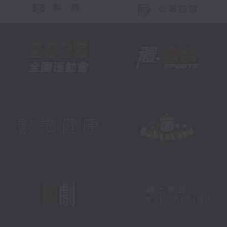
聯 絡
公眾回饋