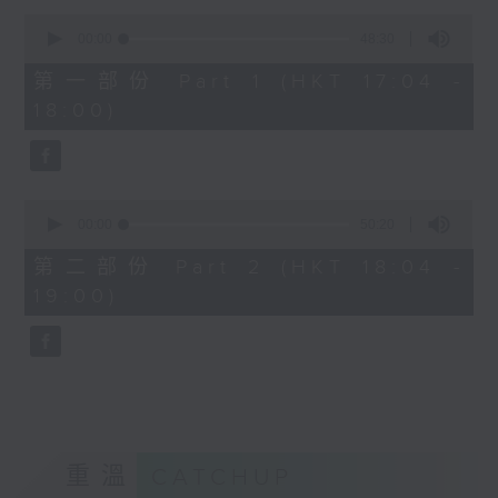
Kacey陳凱琪 - 完全真空
0
seconds
.
00:00
48:30
of
1800
48
第一部份 Part 1 (HKT 17:04 -
minutes,
〈音樂大秘寶〉
18:00)
30
彬臣の秘寶：張國榮 - 第一次
seconds
波盛の秘寶：許冠傑 - 打雀英雄傳
.
1830
0
seconds
00:00
50:20
〈EDM Friday Mix：Toy Tonics
of
Mix〉
50
第二部份 Part 2 (HKT 18:04 -
minutes,
Fimiani - Cuentame
19:00)
20
Davide Dev - Make It Less
seconds
ALOT, Carlota Urdiales - Vida
Nueva
Arpy Brown, Kapote - You Used To
Hold Me
Cody Currie - Bad Luck
重溫
CATCHUP