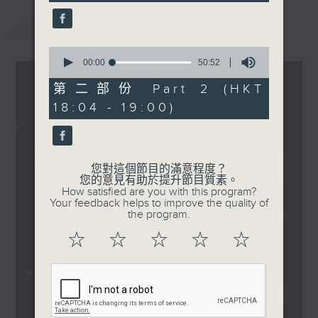
seconds
鐘
最新
LATEST
.
1830
0
〈關立定決心〉
seconds
00:00
50:52
of
Paul Kwan - ride away
50
第二部份 Part 2 (HKT
minutes,
18:04 - 19:00)
52
seconds
您對這個節目的滿意程度？
您的意見有助於提升節目質素。
How satisfied are you with this program?
Your feedback helps to improve the quality of
the program.
☆
☆
☆
☆
☆