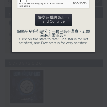
10/08/2026
提交及繼續 Submit
and Continue
騷動音樂
點擊星星進行評分：一顆星為不滿意，五顆
網上直播完畢稍後提供節目重溫。
星為非常滿意。
Click on the stars to rate: One star is for not
Archive will be available after
satisfied, and Five stars is for very satisfied.
live webcast
07/08/2026