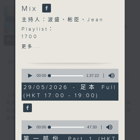
Mix
主持人：波盛、彬臣、Jean
騷動音樂
電台直播
Playlist：
1700
所有集數
方力申 - 生活無小事
更多...
.
1730
您喜歡這個節目嗎?
sica - 深宵便利愛
0
Arvin 曾傲棐 - 實物落差協
seconds
00:00
1:37:22
簡介
GIST
of
會
1
29/05/2026 - 足本 Full
SENZA A Cappella -
hour,
(HKT 17:00 - 19:00)
主持人：波盛、彬臣、Jean
37
OOTB
minutes,
聚焦香港以至華語樂壇，發掘欣賞歌曲的視點與
Lester Lam- 少甜
22
角度，擴闊音樂領域，分享更多創作故事，讓音
seconds
江若琳 - 人生是飲飽吃醉
樂時刻騷動你。
Kare 孫詠嵐 - 愛麗絲瘋遊夢
0
境
seconds
00:00
47:30
of
Regent 林暐竣 - 取消追蹤
47
第一部份 Part 1 (HKT