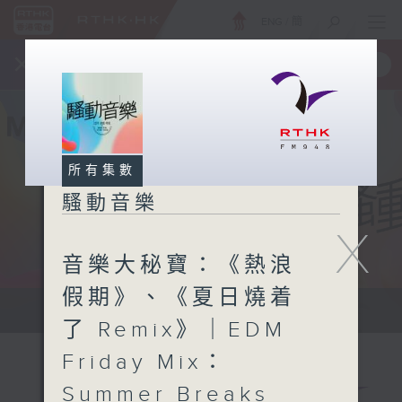
ENG
/
簡
×
全新 RTHK On The Go
取得
一手掌握 RTHK 電台、電視節目
所有集數
騷動音樂
X
音樂大秘寶：《熱浪
假期》、《夏日燒着
讓音樂騷動你，讓你騷動音樂
了 Remix》｜EDM
Friday Mix：
Summer Breaks