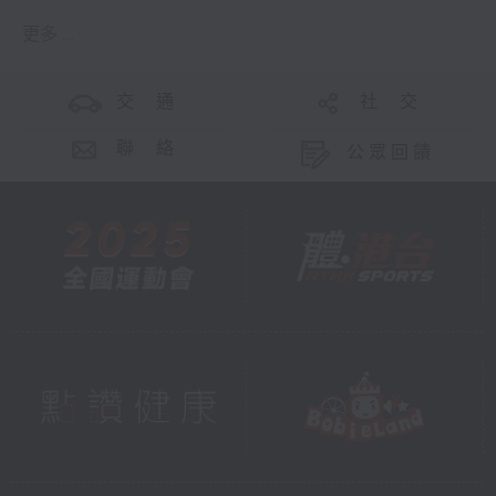
更多 ...
交 通
社 交
聯 絡
公眾回饋