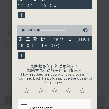
.
minutes,
17:04 - 18:00)
30
1800 〈音樂大秘寶〉
最新
LATEST
seconds
彬臣の秘寶：黎明 - 夏日燒
着了 Remix
10/08/2026
波盛の秘寶：Twins - 熱浪
0
假期
seconds
00:00
50:12
騷動音樂
of
.
50
第二部份 Part 2 (HKT
網上直播完畢稍後提供節目重溫。 Archive
1830
minutes,
18:04 - 19:00)
12
will be available after live webcast
〈EDM Friday Mix：
seconds
Summer Breaks Mix〉
MXV - New Moon
yehno - Distant
您對這個節目的滿意程度？
您的意見有助於提升節目質素。
LAR - Slipped Away
How satisfied are you with this program?
Hermitude, Kameron -
Your feedback helps to improve the quality of
the program.
重溫
CATCHUP
Seconds
ECHOSYSTEM, Mak &
☆
☆
☆
☆
☆
Pasteman - Solar
07 - 08
2026
Baauer - U Give Me
Love