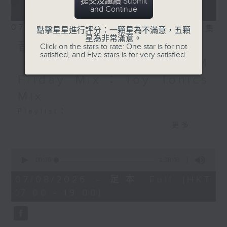
提交及繼續 Submit
Last Smile
and Continue
07/08/2026
相片集
點擊星星進行評分：一顆星為不滿意，五顆
星為非常滿意。
音樂大秘寶：《第一次》、
Click on the stars to rate: One star is for not
satisfied, and Five stars is for very satisfied.
《打雀英雄傳》｜EDM
Friday Mix：Toy Tonics
Mix
Playlist：
1700
更多...
Dear Jane - 廢活量
.
0
seconds
1730
00:00
1:38:40
of
張敬軒 - 放棄的界限
1
07/08/2026 - 足本 Full (HKT
hour,
力臻 - 完美候備
17:00 - 19:00)
38
Paula 區子琳 - 給我哀傷的朋友
minutes,
40
Feanna 黃淑蔓 - Hey Feanna
seconds
Kaelyn - Up & Down