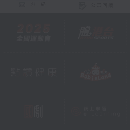
聯 絡
公眾回饋