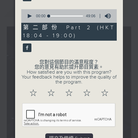
OST
Ryan Elder - Goodbye
最新
LATEST
0
Moonmen
seconds
00:00
49:06
of
Kotomi ＆ Ryan Elder -
49
第二部份 Part 2 (HKT
Don't Look Back
minutes,
18:04 - 19:00)
6
(Diane's Version)
seconds
.
1830
〈彬臣Monday Blues〉
您對這個節目的滿意程度？
您的意見有助於提升節目質素。
The Beatles - Lucy in
How satisfied are you with this program?
the Sky with Diamonds
Your feedback helps to improve the quality of
the program.
PINK FLOYD - See Emily
Play
☆
☆
☆
☆
☆
The Rolling Stones -
Sing This All Together
Jimi Hendrix - Little
Wing
Love - Alone Again Or
LOVE PSYCHEDELICO -