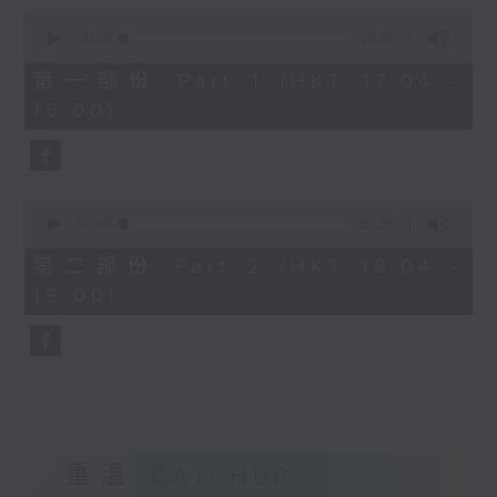
Kacey陳凱琪 - 完全真空
0
seconds
.
00:00
48:30
of
1800
48
第一部份 Part 1 (HKT 17:04 -
minutes,
〈音樂大秘寶〉
18:00)
30
彬臣の秘寶：張國榮 - 第一次
seconds
波盛の秘寶：許冠傑 - 打雀英雄傳
.
1830
0
seconds
00:00
50:20
〈EDM Friday Mix：Toy Tonics
of
Mix〉
50
第二部份 Part 2 (HKT 18:04 -
minutes,
Fimiani - Cuentame
19:00)
20
Davide Dev - Make It Less
seconds
ALOT, Carlota Urdiales - Vida
Nueva
Arpy Brown, Kapote - You Used To
Hold Me
Cody Currie - Bad Luck
重溫
CATCHUP