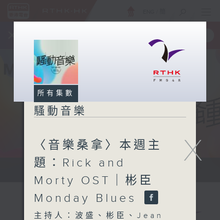
ENG
/
簡
×
全新 RTHK On The Go
取得
一手掌握 RTHK 電台、電視節目
所有集數
騷動音樂
X
〈音樂桑拿〉本週主
題：Rick and
讓音樂騷動你，讓你騷動音樂
Morty OST｜彬臣
Monday Blues
主持人：波盛、彬臣、Jean