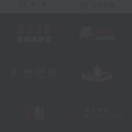
聯 絡
公眾回饋