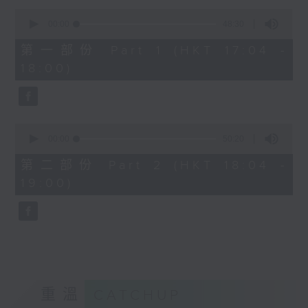
Kacey陳凱琪 - 完全真空
0
seconds
.
00:00
48:30
of
1800
48
第一部份 Part 1 (HKT 17:04 -
minutes,
〈音樂大秘寶〉
18:00)
30
彬臣の秘寶：張國榮 - 第一次
seconds
波盛の秘寶：許冠傑 - 打雀英雄傳
.
1830
0
seconds
00:00
50:20
〈EDM Friday Mix：Toy Tonics
of
Mix〉
50
第二部份 Part 2 (HKT 18:04 -
minutes,
Fimiani - Cuentame
19:00)
20
Davide Dev - Make It Less
seconds
ALOT, Carlota Urdiales - Vida
Nueva
Arpy Brown, Kapote - You Used To
Hold Me
Cody Currie - Bad Luck
重溫
CATCHUP