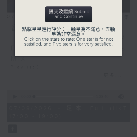
提交及繼續 Submit
07/08/2026
and Continue
相片集
音樂大秘寶：《第一次》、
點擊星星進行評分：一顆星為不滿意，五顆
星為非常滿意。
《打雀英雄傳》｜EDM
Click on the stars to rate: One star is for not
satisfied, and Five stars is for very satisfied.
Friday Mix：Toy Tonics
Mix
Playlist：
1700
更多...
Dear Jane - 廢活量
.
0
seconds
1730
00:00
1:38:40
of
張敬軒 - 放棄的界限
1
07/08/2026 - 足本 Full (HKT
hour,
力臻 - 完美候備
17:00 - 19:00)
38
Paula 區子琳 - 給我哀傷的朋友
minutes,
40
Feanna 黃淑蔓 - Hey Feanna
seconds
Kaelyn - Up & Down