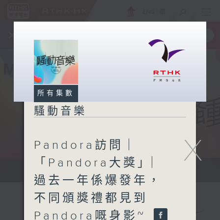
ENG
/
簡
×
全新 RTHK On The Go
取得
一手掌握 RTHK 電台、電視節目
所有集數
騷動音樂
X
Pandora訪問 ︳
「Pandora大獎」︳
讓音樂騷動你，讓你騷動音樂
過去一年係爆發年，
不同頒獎禮都見到
Pandora嘅身影~