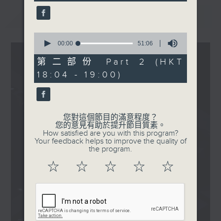
seconds
Pandora - 善良之歌
最新
LATEST
.
1830
0
〈Pandora大獎〉
seconds
00:00
51:06
of
Pandora - 時光之灰
51
第二部份 Part 2 (HKT
minutes,
18:04 - 19:00)
6
seconds
您對這個節目的滿意程度？
您的意見有助於提升節目質素。
How satisfied are you with this program?
Your feedback helps to improve the quality of
the program.
☆
☆
☆
☆
☆