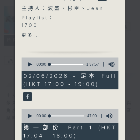
主持人：波盛、彬臣、Jean
Playlist：
1700
騷動音樂
電台直播
江若琳 - 人生是飲飽吃醉
更多...
.
所有集數
1730
elka 鄭芷淇 - 未firm
0
您喜歡這個節目嗎?
Lester Lam - 少甜
seconds
00:00
1:37:57
of
Gordon Flanders ft. MC
1
02/06/2026 - 足本 Full
張天賦- 可以不可以
簡介
GIST
hour,
(HKT 17:00 - 19:00)
37
Manson 張進翹 - Soul
minutes,
Beautiful
57
主持人：波盛、彬臣、Jean
seconds
Kudos Lam - take you
聚焦香港以至華語樂壇，發掘欣賞歌曲的視點與
to the moon
角度，擴闊音樂領域，分享更多創作故事，讓音
0
Arvin曾傲棐 - 實物落差協會
seconds
00:00
47:00
樂時刻騷動你。
of
.
47
第一部份 Part 1 (HKT
1800
minutes,
17:04 - 18:00)
0
〈Pandora大獎〉