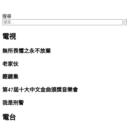
搜尋
電視
無所畏懼之永不放棄
老家伙
鏗鏘集
第47屆十大中文金曲頒獎音樂會
我是刑警
電台