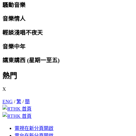
騷動音樂
音樂情人
輕談淺唱不夜天
音樂中年
講東講西 (星期一至五)
熱門
X
ENG
/
繁
/
簡
電視
在新分頁開啟
電台
在新分頁開啟