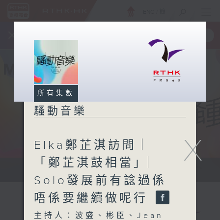
ENG
/
簡
×
全新 RTHK On The Go
取得
一手掌握 RTHK 電台、電視節目
所有集數
騷動音樂
X
Elka鄭芷淇訪問 ︳
「鄭芷淇鼓相當」︳
讓音樂騷動你，讓你騷動音樂
Solo發展前有諗過係
唔係要繼續做呢行
主持人：波盛、彬臣、Jean