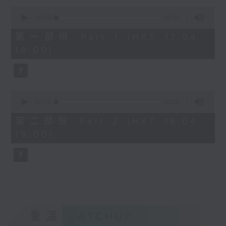
Kacey陳凱琪 - 完全真空
0
seconds
.
00:00
48:30
of
1800
48
第一部份 Part 1 (HKT 17:04 -
minutes,
〈音樂大秘寶〉
18:00)
30
彬臣の秘寶：張國榮 - 第一次
seconds
波盛の秘寶：許冠傑 - 打雀英雄傳
.
1830
0
seconds
00:00
50:20
〈EDM Friday Mix：Toy Tonics
of
Mix〉
50
第二部份 Part 2 (HKT 18:04 -
minutes,
Fimiani - Cuentame
19:00)
20
Davide Dev - Make It Less
seconds
ALOT, Carlota Urdiales - Vida
Nueva
Arpy Brown, Kapote - You Used To
Hold Me
Cody Currie - Bad Luck
重溫
CATCHUP