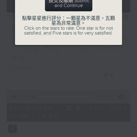
提交及繼續 Submit
and Continue
07/08/2026
相片集
點擊星星進行評分：一顆星為不滿意，五顆
星為非常滿意。
音樂大秘寶：《第一次》、
Click on the stars to rate: One star is for not
satisfied, and Five stars is for very satisfied.
《打雀英雄傳》｜EDM
Friday Mix：Toy Tonics
Mix
Playlist：
1700
更多...
Dear Jane - 廢活量
.
0
seconds
1730
00:00
1:38:40
of
張敬軒 - 放棄的界限
1
07/08/2026 - 足本 Full (HKT
hour,
力臻 - 完美候備
17:00 - 19:00)
38
Paula 區子琳 - 給我哀傷的朋友
minutes,
40
Feanna 黃淑蔓 - Hey Feanna
seconds
Kaelyn - Up & Down