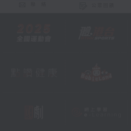
聯 絡
公眾回饋