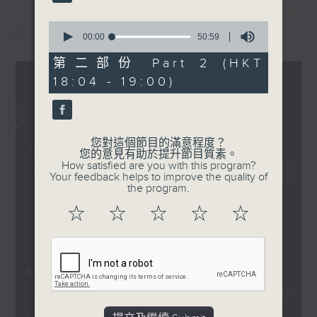
.
1830
最新
LATEST
0
〈鄭芷淇鼓相當〉
seconds
00:00
50:59
of
50
第二部份 Part 2 (HKT
Lolly Talk - 二人限定故事
minutes,
18:04 - 19:00)
59
seconds
您對這個節目的滿意程度？
您的意見有助於提升節目質素。
How satisfied are you with this program?
Your feedback helps to improve the quality of
the program.
☆
☆
☆
☆
☆