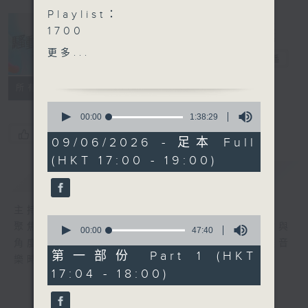
Playlist：
1700
The Flame - 我有一個大膽
更多...
騷動音樂
電台直播
的想法
.
所有集數
1730
0
表妹Mona - 晴天預報
seconds
00:00
1:38:29
of
SULIS - 不幸的我·把幸運值
您喜歡這個節目嗎?
1
09/06/2026 - 足本 Full
點滿遇上你
hour,
(HKT 17:00 - 19:00)
38
Pandora - 時光之灰
minutes,
簡介
GIST
ZPOT - 反話
29
seconds
炎明熹 - Colors in the
主持人：波盛、彬臣、Jean
Air原色
0
聚焦香港以至華語樂壇，發掘欣賞歌曲的視點與
GND - 掟出去
seconds
00:00
47:40
of
角度，擴闊音樂領域，分享更多創作故事，讓音
.
47
第一部份 Part 1 (HKT
樂時刻騷動你。
1800
minutes,
17:04 - 18:00)
40
〈鄭芷淇鼓相當〉
seconds
Elka鄭芷淇 - 未Firm