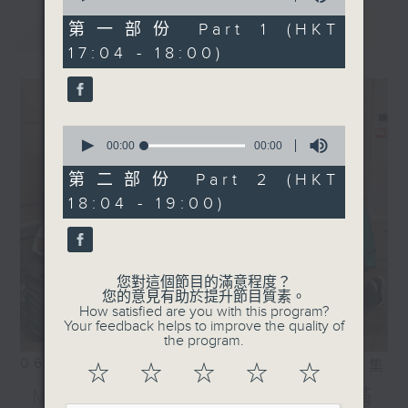
of
〈Kylie C.展渾身解數〉
0
最新
LATEST
第一部份 Part 1 (HKT
Kylie C. 鄭杞瑤 - 可憐之人
seconds
17:04 - 18:00)
0
seconds
00:00
00:00
of
0
第二部份 Part 2 (HKT
seconds
18:04 - 19:00)
您對這個節目的滿意程度？
您的意見有助於提升節目質素。
How satisfied are you with this program?
Your feedback helps to improve the quality of
the program.
06/08/2026
相片集
☆
☆
☆
☆
☆
MIRROR訪問 ︳「歡樂滿