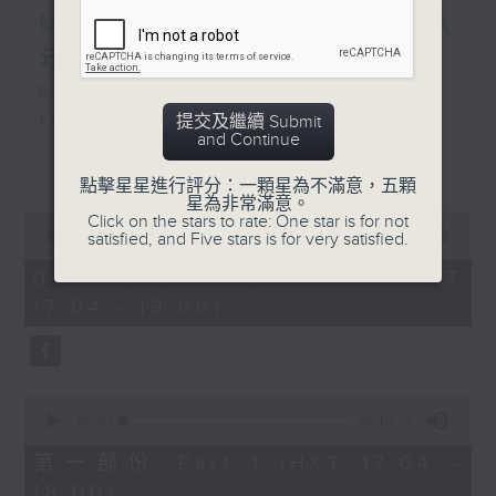
MIRROR」︳互相陪伴大家八
年, 邊個最....?
Playlist：
1700
提交及繼續 Submit
and Continue
SOPHY 王嘉儀 - 三張幾
更多...
.
點擊星星進行評分：一顆星為不滿意，五顆
1730
星為非常滿意。
0
Click on the stars to rate: One star is for not
陳慧琳 - 三秒一生
seconds
00:00
1:51:59
satisfied, and Five stars is for very satisfied.
FYP - 天下也一樣
of
1
06/08/2026 - 足本 Full (HKT
MONOCHROME - 五百米公式
hour,
17:04 - 19:00)
Dear Jane - 廢活量
51
minutes,
Ian 陳卓賢 - 遲眠劑
59
sica - 大團圓結局
seconds
.
0
1800
seconds
00:00
56:10
〈歡樂滿MIRROR〉
of
56
第一部份 Part 1 (HKT 17:04 -
MIRROR - One and All
minutes,
18:00)
.
10