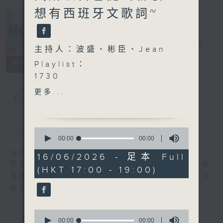
想有西班牙文歌詞~
騷動音樂
電台直播
主持人：波盛、彬臣、Jean
Playlist：
所有集數
1730
VIVA - La Vida
更多...
您喜歡這個節目嗎?
尹光 ft. BILLY CHOI - 你
阿爸的無常宇宙
CY 陳宗澤 - 餅乾罐
簡介
GIST
0
Frankie 陳瑞輝 - 是日戀愛
seconds
00:00
00:00
of
Regent 林暐竣 - 取消追蹤
主持人：波盛、彬臣、Jean
0
16/06/2026 - 足本 Full
.
seconds
聚焦香港以至華語樂壇，發掘欣賞歌曲的視點與
(HKT 17:00 - 19:00)
1800
角度，擴闊音樂領域，分享更多創作故事，讓音
〈Kylie C.展渾身解數〉
樂時刻騷動你。
Kylie C. 鄭杞瑤 - B.B.
.
0
1830
seconds
00:00
00:00