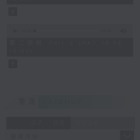
seconds
1830
〈歡樂滿MIRROR〉
MIRROR - 同往
0
seconds
00:00
56:09
of
56
第二部份 Part 2 (HKT 18:04 -
minutes,
19:00)
9
seconds
重溫
CATCHUP
07 - 08
2026