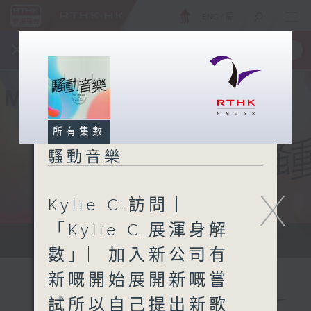
ENG
/
簡
×
全新 RTHK On The Go
取得
一手掌握 RTHK 電台、電視節目
所有集數
騷動音樂
X
Kylie C.訪問 ︳
「Kylie C.展渾身解
讓音樂騷動你，讓你騷動音樂
數」︳加入新公司有
新嘅開始展開新嘅嘗
試所以自己提出新歌