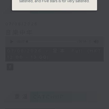
satisfied, and Five stars is for very satisfied.
最新
LATEST
07/08/2026
音樂中年
0
seconds
00:00
50:04
of
50
07/08/2026 - 足本 Full (HKT
minutes,
12:00 - 13:00)
4
seconds
重溫
CATCHUP