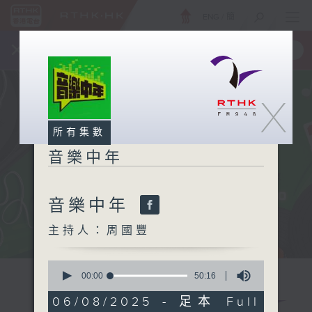
ENG
/
簡
×
全新 RTHK On The Go
取得
一手掌握 RTHK 電台、電視節目
X
所有集數
音樂中年
音樂中年
主持人：周國豐
0
seconds
00:00
50:16
of
50
06/08/2025 - 足本 Full
minutes,