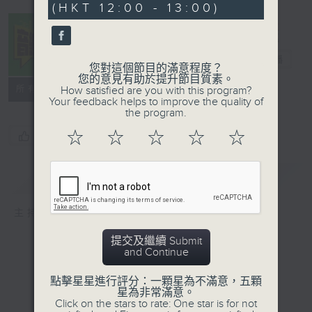
(HKT 12:00 - 13:00)
16
seconds
音樂中年
電台直播
您對這個節目的滿意程度？
您的意見有助於提升節目質素。
所有集數
How satisfied are you with this program?
Your feedback helps to improve the quality of
the program.
☆
☆
☆
☆
☆
您喜歡這個節目嗎?
簡介
GIST
主持人：周國豐
提交及繼續 Submit
and Continue
點擊星星進行評分：一顆星為不滿意，五顆
星為非常滿意。
Click on the stars to rate: One star is for not