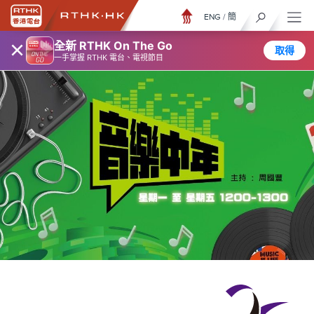
ENG
/
簡
×
全新 RTHK On The Go
取得
一手掌握 RTHK 電台、電視節目