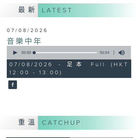
最新
LATEST
07/08/2026
音樂中年
0
seconds
00:00
50:04
of
50
07/08/2026 - 足本 Full (HKT
minutes,
12:00 - 13:00)
4
seconds
重溫
CATCHUP