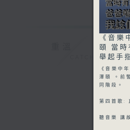
0
《音樂
seconds
of
重溫
頤 當
0
seconds
舉起手
CATCHUP
90%
《音樂中
澤頤 。前
同階段。
第四首歌:
聽音樂 講