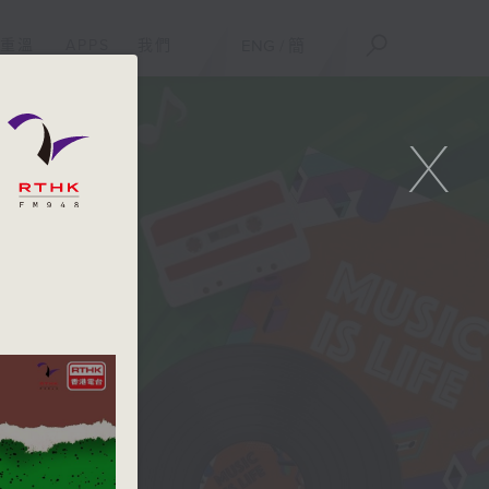
重溫
APPS
我們
ENG
/
簡
X