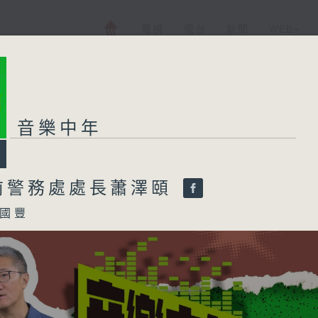
電視
電台
新聞
WEB+
音樂中年
前警務處處長蕭澤頤
國豐