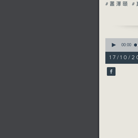
#蕭澤頤 
0
seconds
00:00
of
51
17/10/2
minutes,
1
second
V
90%