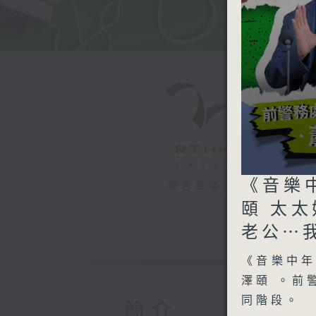
0
《音樂
電台直播
seconds
of
頤 太
0
seconds
老公⋯
90%
《音樂中
澤頤 。前
同階段。
簡介