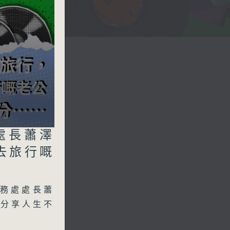
處長蕭澤
去旅行嘅
務處處長蕭
中分享人生不