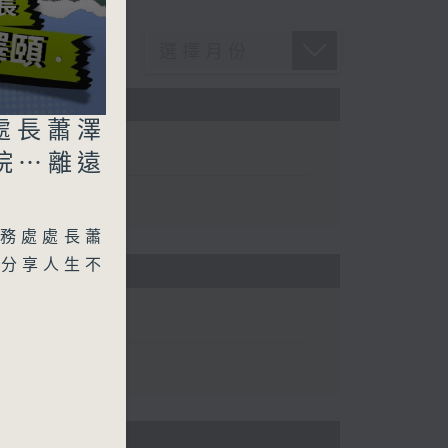
處長蕭澤
院⋯離遠
務處處長蕭
中分享人生不