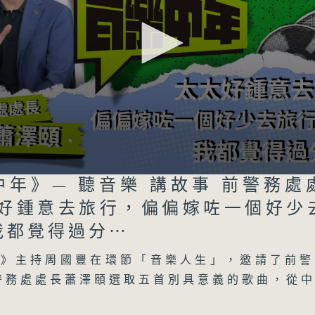
音樂中年
所有集數
中年》— 聽音樂 講故事 前警務處
太好鍾意去旅行，偏偏嫁咗一個好少
您喜歡這個節目嗎?
Volume
我都覺得過分⋯
年》主持周國豐在環節「音樂人生」，邀請了前警
主持人：周國豐
警務處處長蕭澤頤選取五首別具意義的歌曲，從