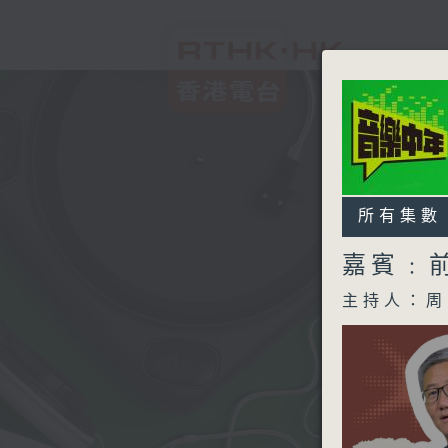
所有集數
嘉賓﹕
主持人：周