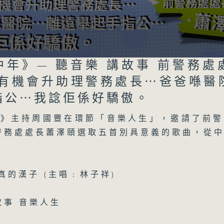
07 - 08
2026
07/08/2026
中年》— 聽音樂 講故事 前警務處
音樂中年
時有機會升助理警務處長⋯爸爸喺醫
Volume
指公⋯我諗佢係好驕傲。
足本 Full (HKT 12:00 - 13:00)
年》主持周國豐在環節「音樂人生」，邀請了前警
警務處處長蕭澤頤選取五首別具意義的歌曲，從
06/08/2026
音樂中年
 真的漢子 (主唱﹕林子祥)
足本 Full (HKT 12:00 - 13:00)
故事 音樂人生
05/08/2026