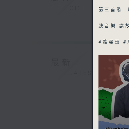
GIST
第三首歌: 
聽音樂 講
#蕭澤頤 
最新
LATEST