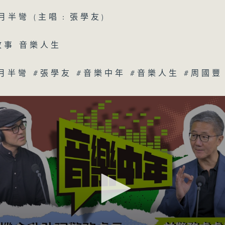
月半彎 (主唱﹕張學友)
故事 音樂人生
#月半彎 #張學友 #音樂中年 #音樂人生 #周國豐
07/08/2026
音樂中年
0
seconds
00:00
of
50
07/08/2026 - 足本 Full (HKT 12:00 
minutes,
4
seconds
Volume
90%