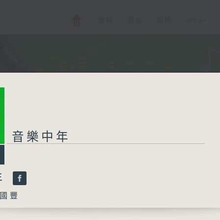
電視
電台
新聞
WEB+
音樂中年
年
國豐