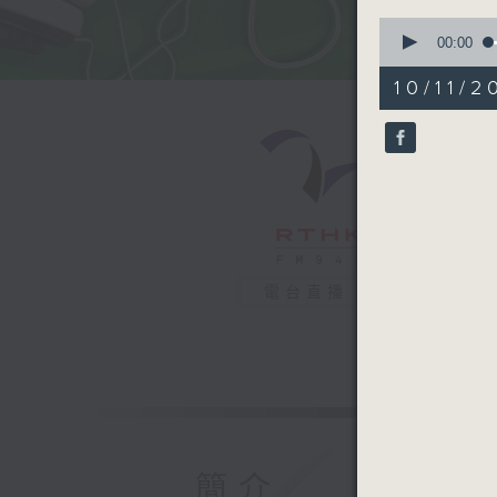
0
seconds
00:00
of
50
10/11/2
minutes,
53
seconds
90%
電台直播
簡介