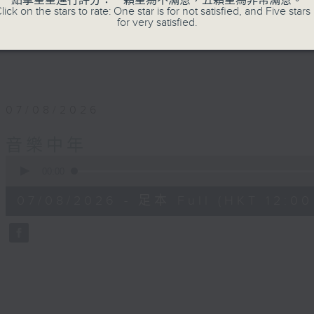
點擊星星進行評分：一顆星為不滿意，五顆星為非常滿意。
lick on the stars to rate: One star is for not satisfied, and Five stars 
for very satisfied.
07/08/2026
音樂中年
0
seconds
00:00
of
50
07/08/2026 - 足本 Full (HKT 12:00 
minutes,
4
seconds
Volume
90%