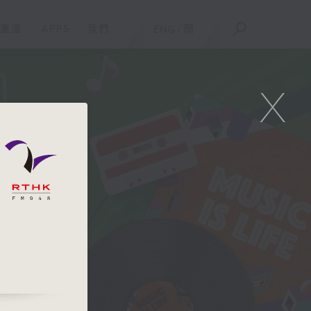
重溫
APPS
我們
ENG
/
簡
X