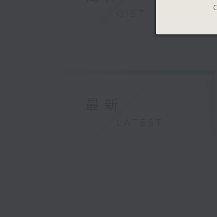
C
GIST
最新
LATEST