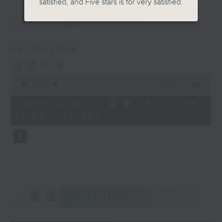
satisfied, and Five stars is for very satisfied.
最新
LATEST
05/08/2026
音樂中年
0
seconds
00:00
50:18
of
50
05/08/2026 - 足本 Full (HKT
minutes,
12:00 - 13:00)
18
seconds
重溫
CATCHUP