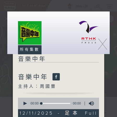
ENG
/
簡
×
全新 RTHK On The Go
取得
一手掌握 RTHK 電台、電視節目
X
所有集數
音樂中年
音樂中年
主持人：周國豐
0
seconds
00:00
00:00
of
0
12/11/2025 - 足本 Full
seconds