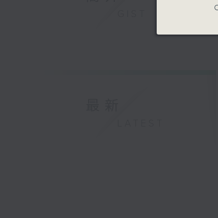
C
GIST
最新
LATEST