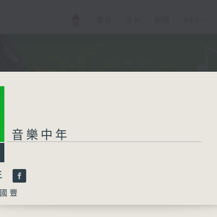
電視
電台
新聞
WEB+
音樂中年
年
國豐