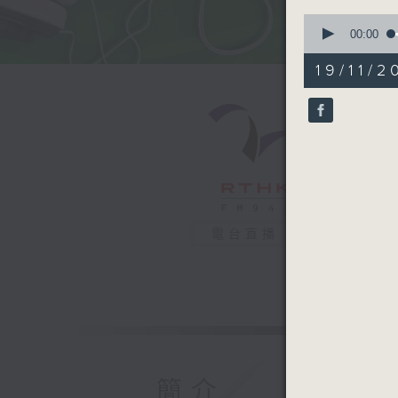
0
seconds
00:00
of
51
19/11/2
minutes,
1
second
V
90%
電台直播
簡介