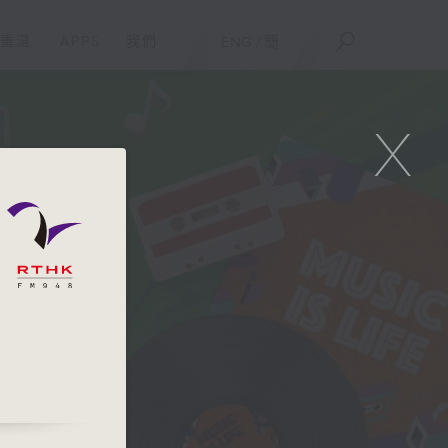
重溫
APPS
我們
ENG
/
簡
X