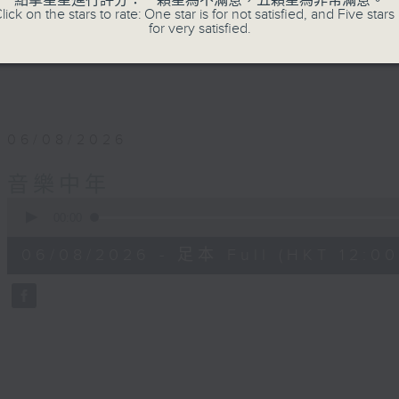
點擊星星進行評分：一顆星為不滿意，五顆星為非常滿意。
lick on the stars to rate: One star is for not satisfied, and Five stars 
for very satisfied.
06/08/2026
音樂中年
0
seconds
00:00
of
51
06/08/2026 - 足本 Full (HKT 12:00 
minutes,
21
seconds
Volume
90%