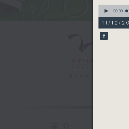
0
seconds
00:00
of
51
11/12/2
minutes,
16
seconds
90%
電台直播
簡介