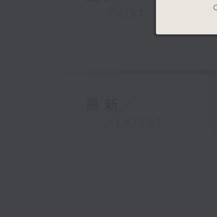
C
GIST
最新
LATEST