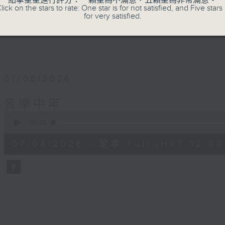
點擊星星進行評分：一顆星為不滿意，五顆星為非常滿意。
lick on the stars to rate: One star is for not satisfied, and Five stars 
for very satisfied.
07/08/2026
音樂中年
0
seconds
00:00
of
50
07/08/2026 - 足本 Full (HKT 12:00 
minutes,
4
seconds
Volume
90%