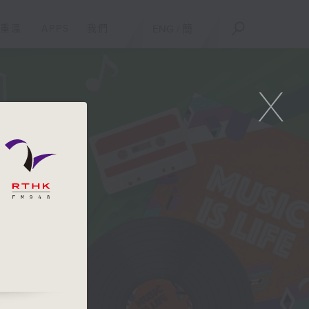
重溫
APPS
我們
ENG
/
簡
X