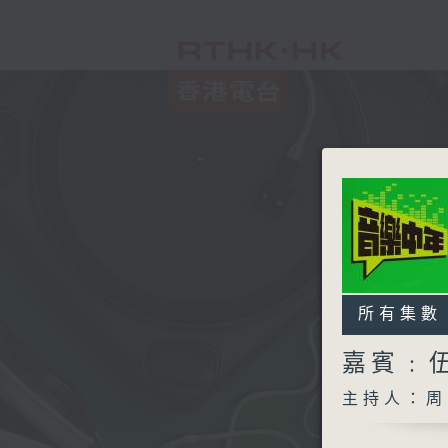
所有集數
嘉賓﹕
主持人：周