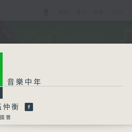
電視
電台
新聞
WEB+
音樂中年
伍仲衡
國豐