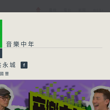
電視
電台
新聞
WEB+
音樂中年
洪永城
國豐