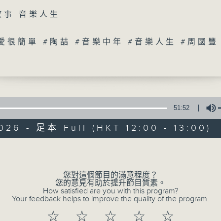
故事 音樂人生
#愛很簡單 #陶喆 #音樂中年 #音樂人生 #周國豐
07/08/2026
音樂中年
51:52
0
seconds
00:00
026 - 足本 Full (HKT 12:00 - 13:00)
of
50
07/08/2026 - 足本 Full (HKT 12:00 
minutes,
Volume
4
seconds
Volume
90%
您對這個節目的滿意程度？
您的意見有助於提升節目質素。
How satisfied are you with this program?
Your feedback helps to improve the quality of the program.
☆
☆
☆
☆
☆