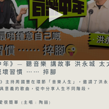
音樂中年
所有集數
年》— 聽音樂 講故事 洪永城 
壞習慣 ⋯⋯ 捽腳
您喜歡這個節目嗎?
Volume
年》主持周國豐在環節「音樂人生」，邀請了洪永
具意義的歌曲，從中分享人生不同階段。
主持人：周國豐
愛很簡單 (主唱﹕陶喆)