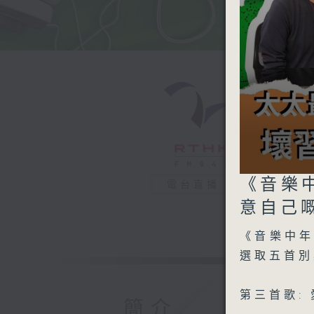
0
《音樂中
電台直播
seconds
of
意自己嘅
0
seconds
90%
《音樂中
選取五首別
第三首歌: 
簡介