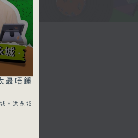
太太最唔鍾
城。洪永城