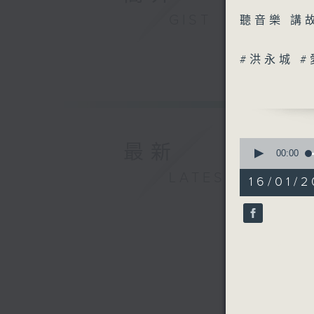
GIST
聽音樂 講
#洪永城 
0
最新
seconds
00:00
of
LATEST
51
16/01/2
minutes,
52
seconds
90%