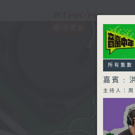
所有集數
嘉賓﹕
主持人：周