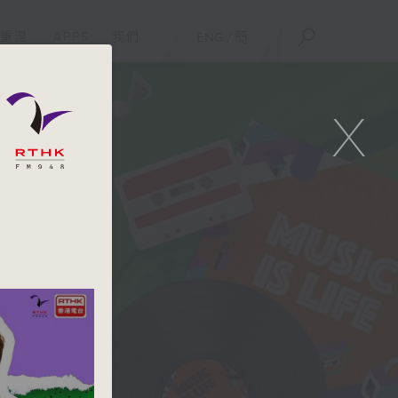
重溫
APPS
我們
ENG
/
簡
X