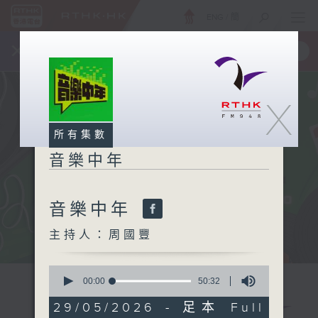
ENG
/
簡
×
全新 RTHK On The Go
取得
一手掌握 RTHK 電台、電視節目
X
所有集數
音樂中年
音樂中年
主持人：周國豐
0
seconds
00:00
50:32
of
50
29/05/2026 - 足本 Full
minutes,