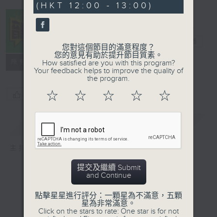
(HKT 12:00 - 13:00)
32
seconds
音樂中年
電台直播
您對這個節目的滿意程度？
您的意見有助於提升節目質素。
所有集數
How satisfied are you with this program?
Your feedback helps to improve the quality of
the program.
☆
☆
☆
☆
☆
您喜歡這個節目嗎?
簡介
GIST
主持人：周國豐
提交及繼續 Submit
and Continue
點擊星星進行評分：一顆星為不滿意，五顆
星為非常滿意。
Click on the stars to rate: One star is for not