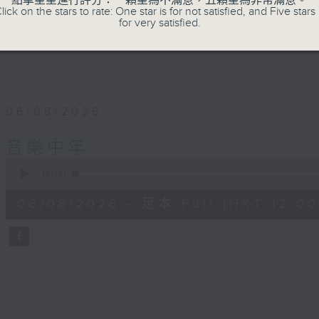
點擊星星進行評分：一顆星為不滿意，五顆星為非常滿意。
lick on the stars to rate: One star is for not satisfied, and Five stars 
for very satisfied.
06/08/2026
音樂中年
0
seconds
00:00
of
51
06/08/2026 - 足本 Full (HKT 12:00 
minutes,
21
seconds
Volume
90%