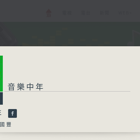
電視
電台
新聞
WEB+
音樂中年
年
國豐