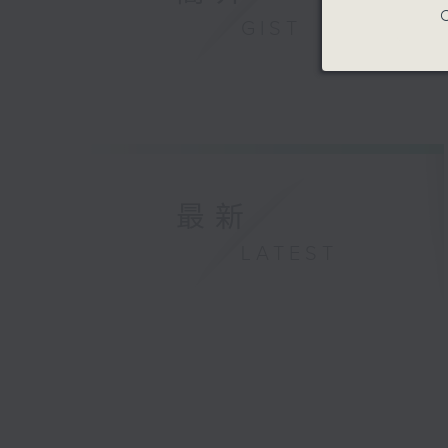
C
GIST
最新
LATEST