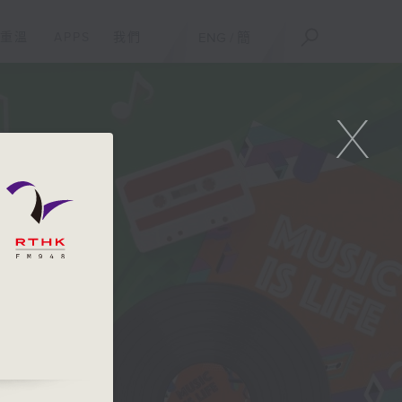
重溫
APPS
我們
ENG
/
簡
X