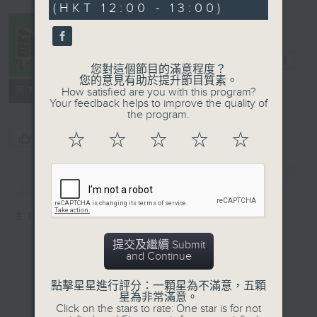
(HKT 12:00 - 13:00)
46
seconds
音樂中年
電台直播
您對這個節目的滿意程度？
您的意見有助於提升節目質素。
所有集數
How satisfied are you with this program?
Your feedback helps to improve the quality of
the program.
☆
☆
☆
☆
☆
您喜歡這個節目嗎?
簡介
GIST
主持人：周國豐
提交及繼續 Submit
and Continue
點擊星星進行評分：一顆星為不滿意，五顆
星為非常滿意。
Click on the stars to rate: One star is for not