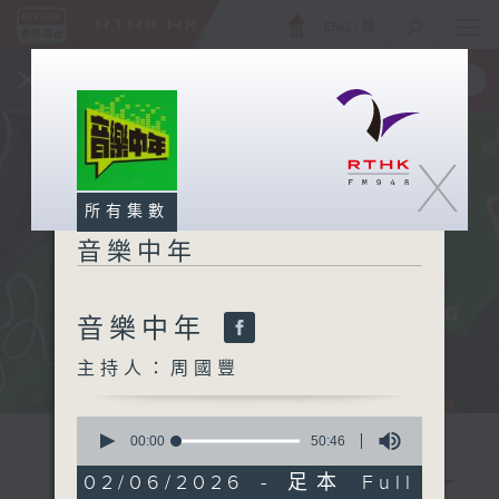
ENG
/
簡
×
全新 RTHK On The Go
取得
一手掌握 RTHK 電台、電視節目
X
所有集數
音樂中年
音樂中年
主持人：周國豐
0
seconds
00:00
50:46
of
50
02/06/2026 - 足本 Full
minutes,