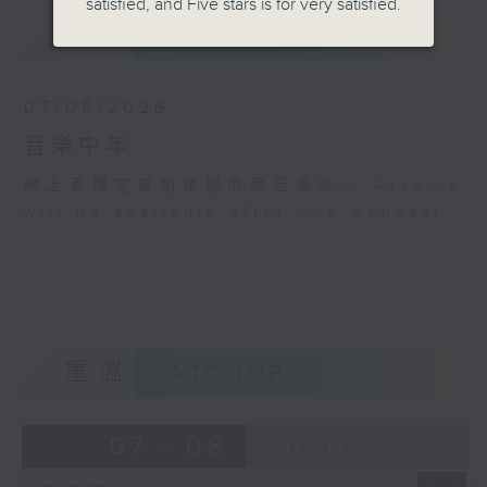
satisfied, and Five stars is for very satisfied.
最新
LATEST
07/08/2026
音樂中年
網上直播完畢稍後提供節目重溫。 Archive
will be available after live webcast
重溫
CATCHUP
07 - 08
2026