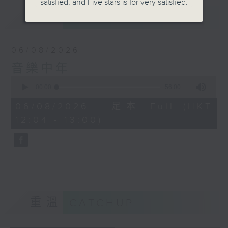
satisfied, and Five stars is for very satisfied.
最新
LATEST
06/08/2026
音樂中年
0
seconds
00:00
56:00
of
56
06/08/2026 - 足本 Full (HKT
minutes,
12:04 - 13:00)
0
seconds
重溫
CATCHUP