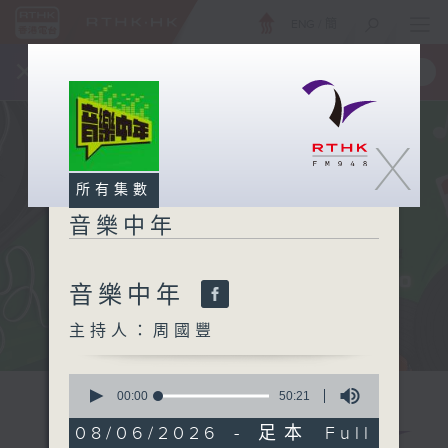
ENG
/
簡
×
全新 RTHK On The Go
取得
一手掌握 RTHK 電台、電視節目
X
所有集數
音樂中年
音樂中年
主持人：周國豐
0
seconds
00:00
50:21
of
50
08/06/2026 - 足本 Full
minutes,