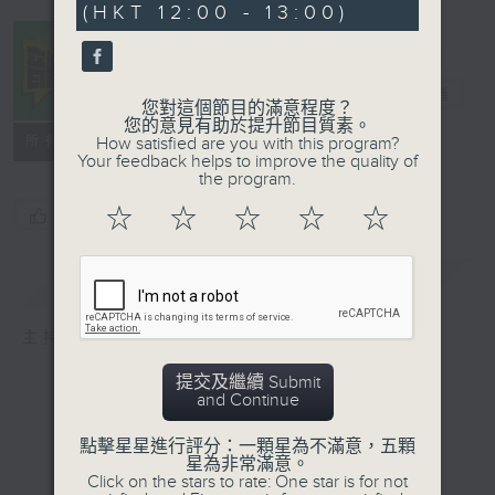
(HKT 12:00 - 13:00)
21
seconds
音樂中年
電台直播
您對這個節目的滿意程度？
您的意見有助於提升節目質素。
所有集數
How satisfied are you with this program?
Your feedback helps to improve the quality of
the program.
☆
☆
☆
☆
☆
您喜歡這個節目嗎?
簡介
GIST
主持人：周國豐
提交及繼續 Submit
and Continue
點擊星星進行評分：一顆星為不滿意，五顆
星為非常滿意。
Click on the stars to rate: One star is for not