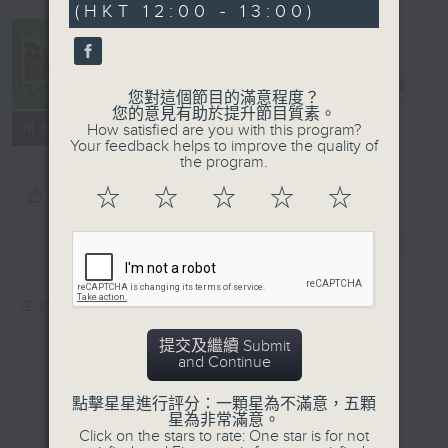
(HKT 12:00 - 13:00)
1
second
音樂中年
電台直播
您對這個節目的滿意程度？
您的意見有助於提升節目質素。
所有集數
How satisfied are you with this program?
Your feedback helps to improve the quality of
the program.
☆
☆
☆
☆
☆
您喜歡這個節目嗎?
簡介
GIST
主持人：周國豐
提交及繼續 Submit
and Continue
點擊星星進行評分：一顆星為不滿意，五顆
星為非常滿意。
Click on the stars to rate: One star is for not