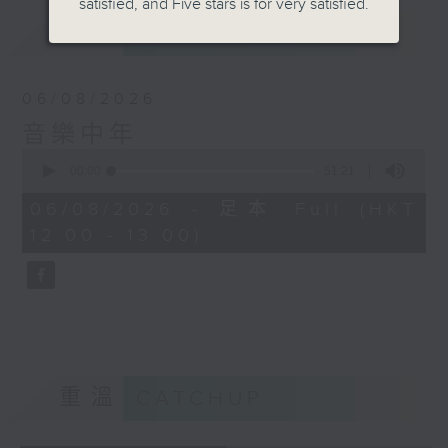
satisfied, and Five stars is for very satisfied.
最新
LATEST
06/08/2026
音樂中年
0
seconds
00:00
51:21
of
51
06/08/2026 - 足本 Full (HKT
minutes,
12:00 - 13:00)
21
seconds
重溫
CATCHUP