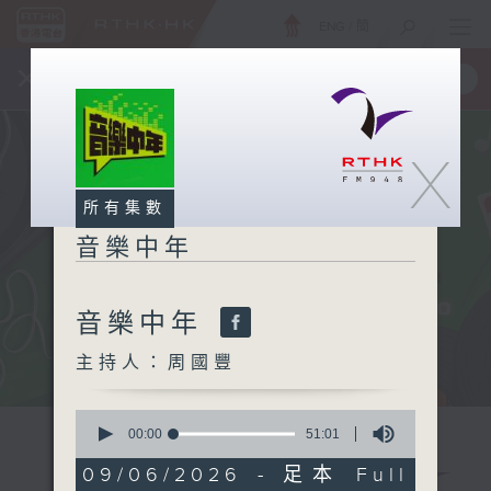
ENG
/
簡
×
全新 RTHK On The Go
取得
一手掌握 RTHK 電台、電視節目
X
所有集數
音樂中年
音樂中年
主持人：周國豐
0
seconds
00:00
51:01
of
51
09/06/2026 - 足本 Full
minutes,