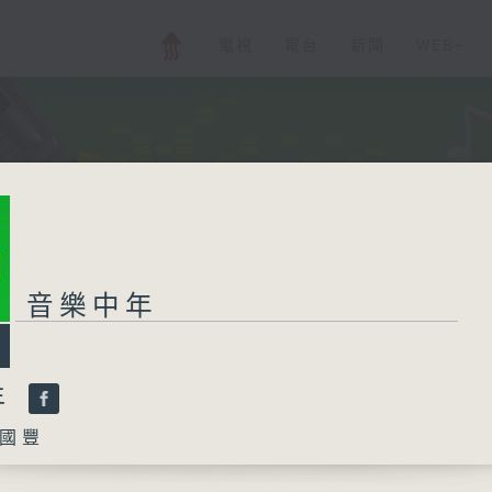
電視
電台
新聞
WEB+
音樂中年
年
國豐