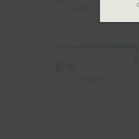
C
GIST
最新
LATEST