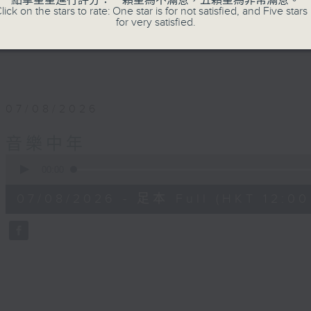
點擊星星進行評分：一顆星為不滿意，五顆星為非常滿意。
lick on the stars to rate: One star is for not satisfied, and Five stars 
for very satisfied.
07/08/2026
音樂中年
0
seconds
00:00
of
50
07/08/2026 - 足本 Full (HKT 12:00 
minutes,
4
seconds
Volume
90%