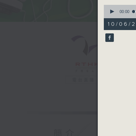
0
seconds
00:00
of
51
10/06/2
minutes,
42
seconds
90%
電台直播
簡介