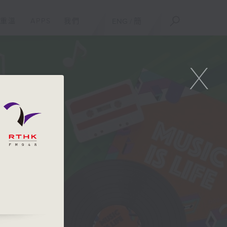
重溫
APPS
我們
ENG
/
簡
X